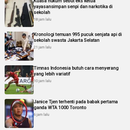
Kuasa hukum sebut eks ketua
yayasansimpan senpi dan narkotika di
sekolah
18 jam lalu
Kronologi temuan 995 pucuk senjata api di
sekolah swasta Jakarta Selatan
21 jam lalu
Timnas Indonesia butuh cara menyerang
yang lebih variatif
10 jam lalu
Janice Tjen terhenti pada babak pertama
ganda WTA 1000 Toronto
6 jam lalu