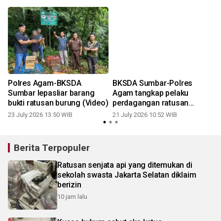
Polres Agam-BKSDA
BKSDA Sumbar-Polres
u
Sumbar lepasliar barang
Agam tangkap pelaku
bukti ratusan burung (Video)
perdagangan ratusan
burung antar provinsi
23 July 2026 13:50 WIB
21 July 2026 10:52 WIB
Berita Terpopuler
Ratusan senjata api yang ditemukan di
sekolah swasta Jakarta Selatan diklaim
berizin
10 jam lalu