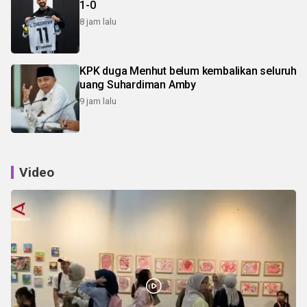
1-0
8 jam lalu
KPK duga Menhut belum kembalikan seluruh
uang Suhardiman Amby
9 jam lalu
Video