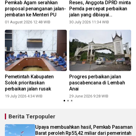
Pemkab Agam serahkan
Reses, Anggota DPRD minta
proposal penanganan jalan-
Pemda percepat perbaikan
jembatan ke Menteri PU
jalan yang dibiayai
tambahan dana TKD
01 August 2026 12:48 WIB
30 July 2026 11:34 WIB
Pemetintah Kabupaten
Progres perbaikan jalan
Solok prioritaskan
pascabencana di Lembah
perbaikan jalan rusak
Anai
19 July 2026 4:34 WIB
29 June 2026 9:28 WIB
Berita Terpopuler
Upaya membuahkan hasil, Pemkab Pasaman
Barat peroleh Rp55,42 miliar dari pemerintah