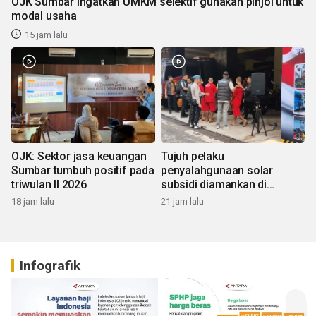
OJK Sumbar ingatkan UMKM selektif gunakan pinjol untuk
modal usaha
15 jam lalu
OJK: Sektor jasa keuangan
Tujuh pelaku
Sumbar tumbuh positif pada
penyalahgunaan solar
triwulan II 2026
subsidi diamankan di
Sumbar
18 jam lalu
21 jam lalu
Infografik