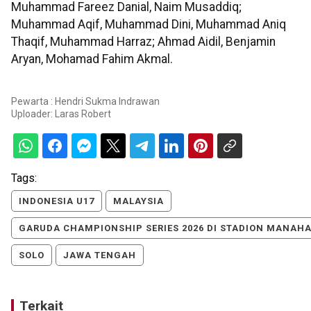
Muhammad Fareez Danial, Naim Musaddiq;
Muhammad Aqif, Muhammad Dini, Muhammad Aniq
Thaqif, Muhammad Harraz; Ahmad Aidil, Benjamin
Aryan, Mohamad Fahim Akmal.
Pewarta : Hendri Sukma Indrawan
Uploader:
Laras Robert
Tags:
INDONESIA U17
MALAYSIA
GARUDA CHAMPIONSHIP SERIES 2026 DI STADION MANAH
SOLO
JAWA TENGAH
Terkait