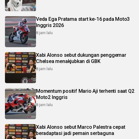
Veda Ega Pratama start ke-16 pada Moto3
Inggris 2026
8 jam lalu
Xabi Alonso sebut dukungan penggemar
Chelsea menakjubkan di GBK
8 jam lalu
Momentum positif Mario Aji terhenti saat Q2
Moto2 Inggris
8 jam lalu
Xabi Alonso sebut Marco Palestra cepat
beradaptasi jadi pemain serbaguna