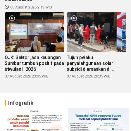
08 August 2026 2:13 WIB
OJK: Sektor jasa keuangan
Tujuh pelaku
Sumbar tumbuh positif pada
penyalahgunaan solar
triwulan II 2026
subsidi diamankan di
Sumbar
07 August 2026 23:05 WIB
07 August 2026 20:35 WIB
Infografik