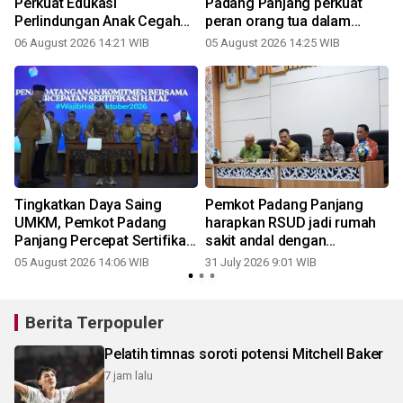
Perkuat Edukasi
Padang Panjang perkuat
Perlindungan Anak Cegah
peran orang tua dalam
Kekerasan dan Perkawinan
pengasuhan anak
06 August 2026 14:21 WIB
05 August 2026 14:25 WIB
3
Dini
g
Tingkatkan Daya Saing
Pemkot Padang Panjang
UMKM, Pemkot Padang
harapkan RSUD jadi rumah
Panjang Percepat Sertifikasi
sakit andal dengan
Halal
pelayanan terbaik
05 August 2026 14:06 WIB
31 July 2026 9:01 WIB
3
Berita Terpopuler
Pelatih timnas soroti potensi Mitchell Baker
7 jam lalu