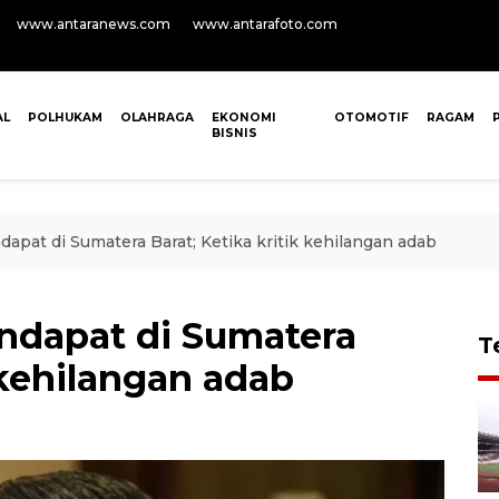
www.antaranews.com
www.antarafoto.com
AL
POLHUKAM
OLAHRAGA
EKONOMI
OTOMOTIF
RAGAM
BISNIS
dapat di Sumatera Barat; Ketika kritik kehilangan adab
endapat di Sumatera
T
 kehilangan adab