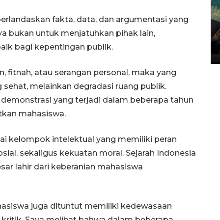
berlandaskan fakta, data, dan argumentasi yang
Penggantian konstruksi jalan
a bukan untuk menjatuhkan pihak lain,
Lintas Sumatera di Sumbar
ik bagi kepentingan publik.
05 August 2026 10:35 WIB
n, fitnah, atau serangan personal, maka yang
 sehat, melainkan degradasi ruang publik.
i demonstrasi yang terjadi dalam beberapa tahun
atkan mahasiswa.
ai kelompok intelektual yang memiliki peran
sial, sekaligus kekuatan moral. Sejarah Indonesia
ar lahir dari keberanian mahasiswa
hasiswa juga dituntut memiliki kedewasaan
kritik. Saya melihat bahwa dalam beberapa