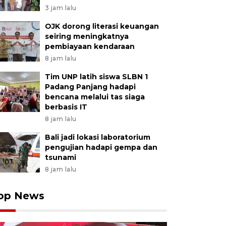
3 jam lalu
OJK dorong literasi keuangan
seiring meningkatnya
pembiayaan kendaraan
8 jam lalu
Tim UNP latih siswa SLBN 1
Padang Panjang hadapi
bencana melalui tas siaga
berbasis IT
8 jam lalu
Bali jadi lokasi laboratorium
pengujian hadapi gempa dan
tsunami
8 jam lalu
op News