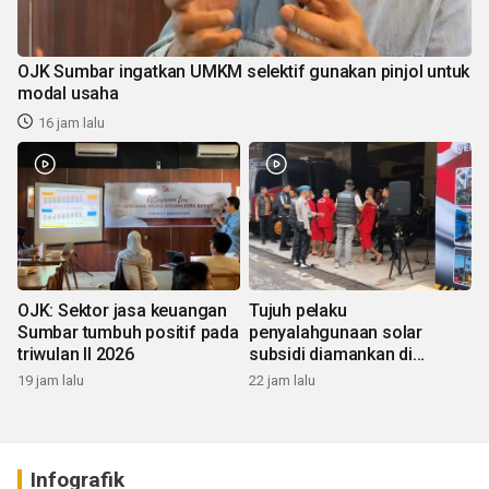
OJK Sumbar ingatkan UMKM selektif gunakan pinjol untuk
modal usaha
16 jam lalu
OJK: Sektor jasa keuangan
Tujuh pelaku
Sumbar tumbuh positif pada
penyalahgunaan solar
triwulan II 2026
subsidi diamankan di
Sumbar
19 jam lalu
22 jam lalu
Infografik