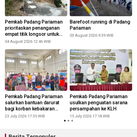
Pemkab Padang Pariaman
Barefoot running di Padang
2
prioritaskan penanganan
Pariaman
empat titik longsor untuk
03 August 2026 9:39 WIB
buka akses warga
04 August 2026 12:46 WIB
Pemkab Padang Pariaman
Pemkab Padang Pariaman
salurkan bantuan darurat
usulkan penguatan sarana
bagi korban kebakaran
persampahan ke KLH
Pasar Kayu Tanam
23 July 2026 17:35 WIB
15 July 2026 17:18 WIB
Berita Terpopuler