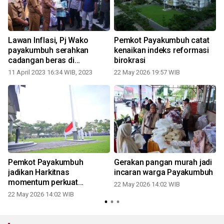
Lawan Inflasi, Pj Wako
Pemkot Payakumbuh catat
payakumbuh serahkan
kenaikan indeks reformasi
cadangan beras di
birokrasi
Kelurahan Sapaku
11 April 2023 16:34 WIB, 2023
22 May 2026 19:57 WIB
Pemkot Payakumbuh
Gerakan pangan murah jadi
jadikan Harkitnas
incaran warga Payakumbuh
momentum perkuat
22 May 2026 14:02 WIB
kesiapan generasi muda
22 May 2026 14:02 WIB