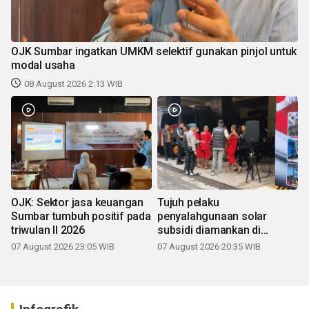
OJK Sumbar ingatkan UMKM selektif gunakan pinjol untuk
modal usaha
08 August 2026 2:13 WIB
OJK: Sektor jasa keuangan
Tujuh pelaku
Sumbar tumbuh positif pada
penyalahgunaan solar
triwulan II 2026
subsidi diamankan di
Sumbar
07 August 2026 23:05 WIB
07 August 2026 20:35 WIB