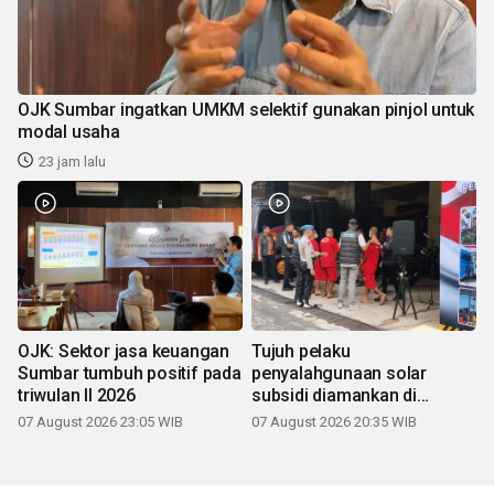
OJK Sumbar ingatkan UMKM selektif gunakan pinjol untuk
modal usaha
23 jam lalu
OJK: Sektor jasa keuangan
Tujuh pelaku
Sumbar tumbuh positif pada
penyalahgunaan solar
triwulan II 2026
subsidi diamankan di
Sumbar
07 August 2026 23:05 WIB
07 August 2026 20:35 WIB