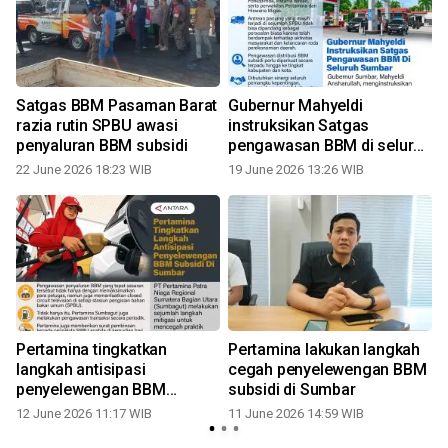
Satgas BBM Pasaman Barat
Gubernur Mahyeldi
razia rutin SPBU awasi
instruksikan Satgas
penyaluran BBM subsidi
pengawasan BBM di seluruh
Sumbar
22 June 2026 18:23 WIB
19 June 2026 13:26 WIB
a
Pertamina tingkatkan
Pertamina lakukan langkah
langkah antisipasi
cegah penyelewengan BBM
penyelewengan BBM
subsidi di Sumbar
subsidi di Sumbar
12 June 2026 11:17 WIB
11 June 2026 14:59 WIB