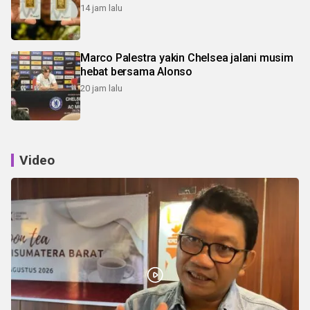
14 jam lalu
Marco Palestra yakin Chelsea jalani musim
hebat bersama Alonso
20 jam lalu
Video