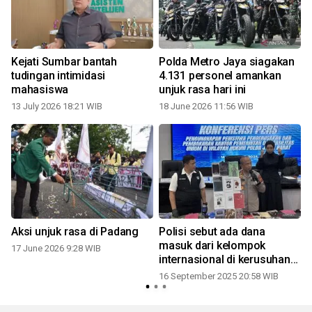
n
Kejati Sumbar bantah
Polda Metro Jaya siagakan
tudingan intimidasi
4.131 personel amankan
mahasiswa
unjuk rasa hari ini
13 July 2026 18:21 WIB
18 June 2026 11:56 WIB
Aksi unjuk rasa di Padang
Polisi sebut ada dana
masuk dari kelompok
17 June 2026 9:28 WIB
internasional di kerusuhan
Bandung
16 September 2025 20:58 WIB