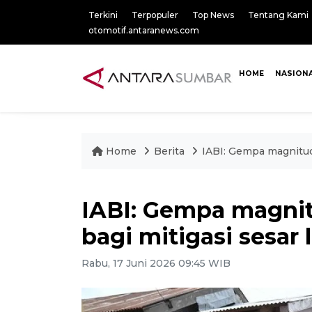
Terkini
Terpopuler
Top News
Tentang Kami
otomotif.antaranews.com
HOME
NASION
Home
Berita
IABI: Gempa magnitudo
IABI: Gempa magnitu
bagi mitigasi sesar 
Rabu, 17 Juni 2026 09:45 WIB