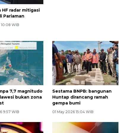
 HF radar mitigasi
i Pariaman
6 10:08 WIB
mpa 7,7 magnitudo
Sestama BNPB: bangunan
ulawesi bukan zona
Huntap dirancang ramah
st
gempa bumi
6 9:57 WIB
01 May 2026 15:04 WIB