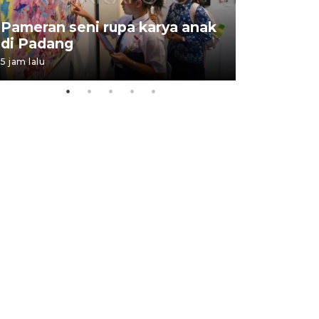
Pameran seni rupa karya anak
Dampak b
di Padang
Padang
5 jam lalu
05 August 202