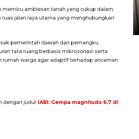
Penyelesaian pembentukan
 pun memicu amblesan tanah yang cukup dalam,
Kopdes Merah Putih di
da ruas jalan raya utama yang menghubungkan
Sumbar
05 August 2026 10:33 WIB
ndesak pemerintah daerah dan pemangku
ran tata ruang berbasis mikrozonasi serta
n rumah warga agar adaptif terhadap ancaman
m dengan judul:
IABI: Gempa magnitudo 6,7 di