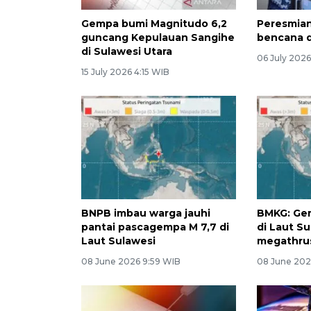
Gempa bumi Magnitudo 6,2
Peresmian
guncang Kepulauan Sangihe
bencana d
di Sulawesi Utara
06 July 202
15 July 2026 4:15 WIB
BNPB imbau warga jauhi
BMKG: Ge
pantai pascagempa M 7,7 di
di Laut S
Laut Sulawesi
megathru
08 June 2026 9:59 WIB
08 June 202