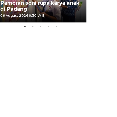
Pameran seni rupa karya anak
Dampak b
di Padang
Padang
06 August 2026 9:30 WIB
05 August 202