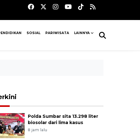
PENDIDIKAN
SOSIAL
PARIWISATA
LAINNYA
erkini
Polda Sumbar sita 13.298 liter
biosolar dari lima kasus
8 jam lalu