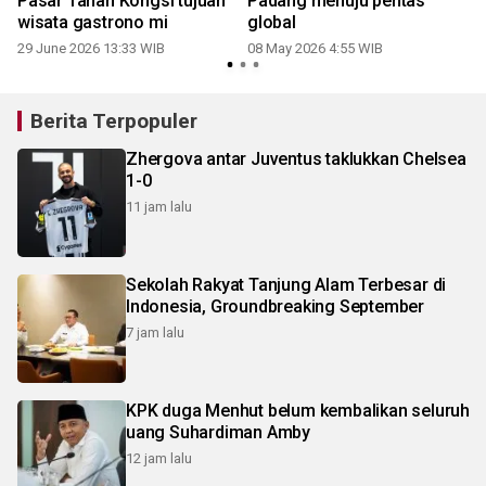
Pasar Tanah Kongsi tujuan
Padang menuju pentas
wisata gastrono mi
global
29 June 2026 13:33 WIB
08 May 2026 4:55 WIB
Berita Terpopuler
Zhergova antar Juventus taklukkan Chelsea
1-0
11 jam lalu
Sekolah Rakyat Tanjung Alam Terbesar di
Indonesia, Groundbreaking September
7 jam lalu
KPK duga Menhut belum kembalikan seluruh
uang Suhardiman Amby
12 jam lalu