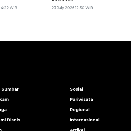
6 4:22 WIB
23 July 2026 12:30 WIB
a Sumbar
Sosial
ukam
Pariwisata
aga
Regional
mi Bisnis
Internasional
m
Artikel