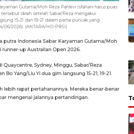
Karyaman Gutama/Moh Reza Pahlevi Isfahani harus puas
n tersebut diraih setelah Sabar/Reza mengakui
sung 15-21 dan 19-21 dalam partai puncak yang
(14/06/2026). (ANTARA/HO-PBSI)
da putra Indonesia Sabar Karyaman Gutama/Moh
i runner-up Australian Open 2026.
i Quaycentre, Sydney, Minggu, Sabar/Reza
Bo Yang/Liu Yi dua gim langsung 15-21, 19-21.
auh lebih rapat pertahanannya. Mereka benar-benar
 Sabar mengenai jalannya pertandingan.
T