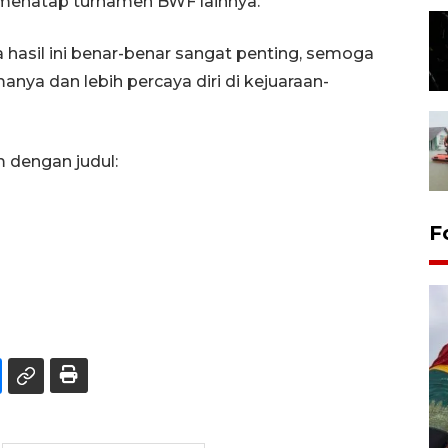
i menatap turnamen BWF lainnya.
a hasil ini benar-benar sangat penting, semoga
manya dan lebih percaya diri di kejuaraan-
m dengan judul:
F
Penggantian konstruksi jalan