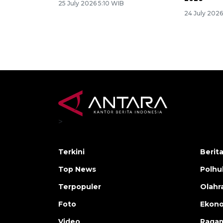
25 July 2026 5:10 WIB
24 July 202
>
Terkini
Berit
Top News
Polh
Terpopuler
Olahr
Foto
Ekono
Video
Raga