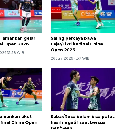
l amankan gelar
Saling percaya bawa
pei Open 2026
Fajar/Fikri ke final China
Open 2026
026 15:38 WIB
26 July 2026 4:57 WIB
i amankan tiket
Sabar/Reza belum bisa putus
final China Open
hasil negatif saat bersua
Ben/Sean