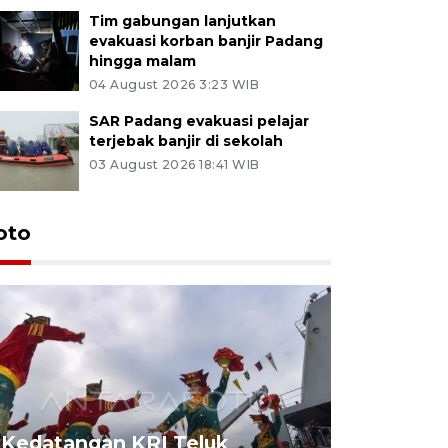
Tim gabungan lanjutkan
evakuasi korban banjir Padang
hingga malam
04 August 2026 3:23 WIB
SAR Padang evakuasi pelajar
terjebak banjir di sekolah
03 August 2026 18:41 WIB
oto
Kedatangan KRI Teluk
Pameran 