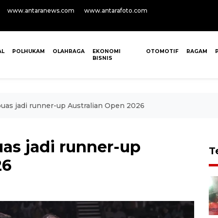
www.antaranews.com
www.antarafoto.com
AL
POLHUKAM
OLAHRAGA
EKONOMI
OTOMOTIF
RAGAM
BISNIS
uas jadi runner-up Australian Open 2026
as jadi runner-up
T
26