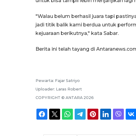
untuk bisa tampil lebih menjanjikan lag
"Walau belum berhasil juara tapi pastiny
jadi titik balik kami berdua untuk perfor
kejuaraan berikutnya," kata Sabar.
Berita ini telah tayang di Antaranews.co
Pewarta:
Fajar Satriyo
Uploader:
Laras Robert
COPYRIGHT ©
ANTARA
2026