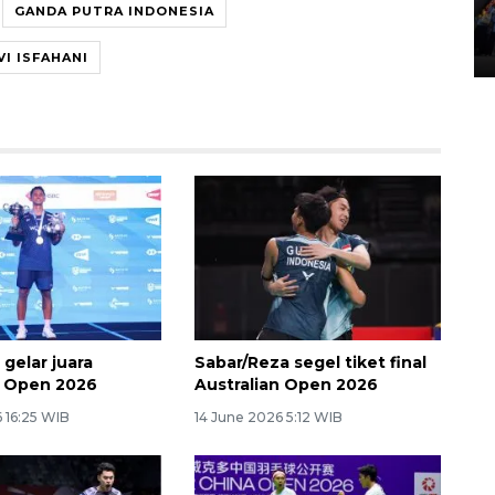
GANDA PUTRA INDONESIA
Lintas Sumatera di Sumbar
05 August 2026 10:35 WIB
I ISFAHANI
 gelar juara
Sabar/Reza segel tiket final
n Open 2026
Australian Open 2026
 16:25 WIB
14 June 2026 5:12 WIB