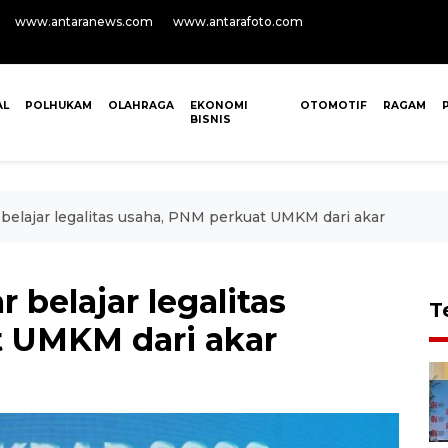
www.antaranews.com
www.antarafoto.com
AL
POLHUKAM
OLAHRAGA
EKONOMI
OTOMOTIF
RAGAM
BISNIS
elajar legalitas usaha, PNM perkuat UMKM dari akar
belajar legalitas
T
t UMKM dari akar