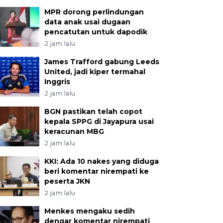
MPR dorong perlindungan
data anak usai dugaan
pencatutan untuk dapodik
2 jam lalu
James Trafford gabung Leeds
United, jadi kiper termahal
Inggris
2 jam lalu
BGN pastikan telah copot
kepala SPPG di Jayapura usai
keracunan MBG
2 jam lalu
KKI: Ada 10 nakes yang diduga
beri komentar nirempati ke
peserta JKN
2 jam lalu
Menkes mengaku sedih
dengar komentar nirempati