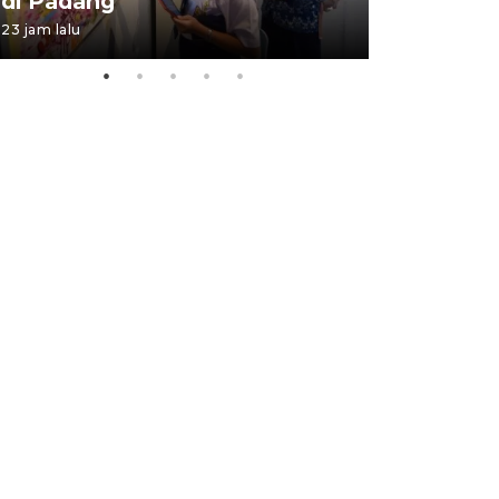
di Padang
Padang
23 jam lalu
05 August 202