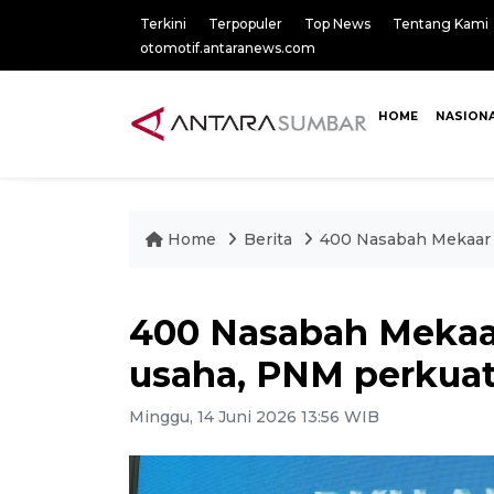
Terkini
Terpopuler
Top News
Tentang Kami
otomotif.antaranews.com
HOME
NASION
Home
Berita
400 Nasabah Mekaar b
400 Nasabah Mekaar 
usaha, PNM perkua
Minggu, 14 Juni 2026 13:56 WIB