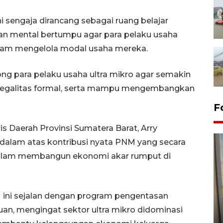
sengaja dirancang sebagai ruang belajar
n mental bertumpu agar para pelaku usaha
dalam mengelola modal usaha mereka.
rong para pelaku usaha ultra mikro agar semakin
legalitas formal, serta mampu mengembangkan
F
 Daerah Provinsi Sumatera Barat, Arry
alam atas kontribusi nyata PNM yang secara
 dalam membangun ekonomi akar rumput di
 ini sejalan dengan program pengentasan
Penyelesaian pembentukan
n, mengingat sektor ultra mikro didominasi
Kopdes Merah Putih di