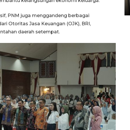
Sumbar
membantu kelangsungan ekonomi keluarga.
05 August 2026 10:33 WIB
usif, PNM juga menggandeng berbagai
ri Otoritas Jasa Keuangan (OJK), BRI,
rintahan daerah setempat.