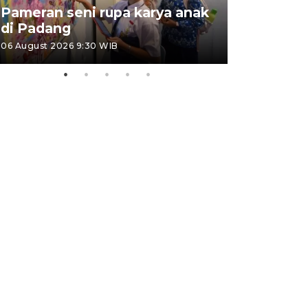
Pameran seni rupa karya anak
Dampak b
di Padang
Padang
06 August 2026 9:30 WIB
05 August 202