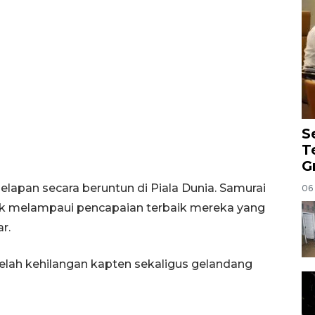
S
T
G
elapan secara beruntun di Piala Dunia. Samurai
06
k melampaui pencapaian terbaik mereka yang
r.
lah kehilangan kapten sekaligus gelandang