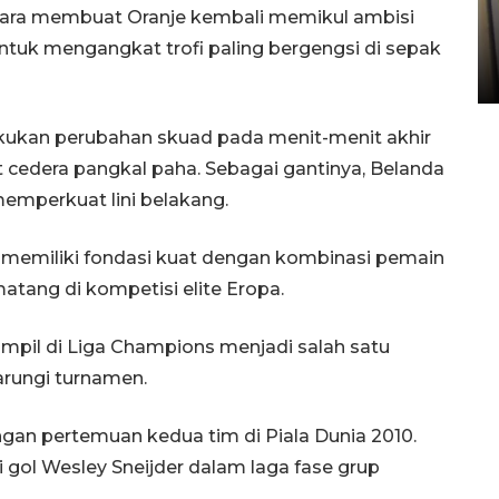
 juara membuat Oranje kembali memikul ambisi
Kopdes Merah Putih di
Sumbar
tuk mengangkat trofi paling bergengsi di sepak
05 August 2026 10:33 WIB
kukan perubahan skuad pada menit-menit akhir
at cedera pangkal paha. Sebagai gantinya, Belanda
emperkuat lini belakang.
 memiliki fondasi kuat dengan kombinasi pemain
atang di kompetisi elite Eropa.
ampil di Liga Champions menjadi salah satu
rungi turnamen.
ngan pertemuan kedua tim di Piala Dunia 2010.
i gol Wesley Sneijder dalam laga fase grup