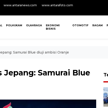
www.antaranews.com
www.antarafoto.com
AL
POLHUKAM
OLAHRAGA
EKONOMI
OTOMOTIF
RAGAM
BISNIS
Jepang: Samurai Blue diuji ambisi Oranje
s Jepang: Samurai Blue
T