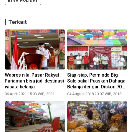
BINA HOLIDAY
Terkait
Wapres nilai Pasar Rakyat
Siap-siap, Permindo Big
Pariaman bisa jadi destinasi
Sale bakal Puaskan Dahaga
wisata belanja
Belanja dengan Diskon 70
Persen
06 April 2021 15:03 WIB, 2021
04 August 2018 20:07 WIB, 2018