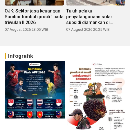
OJK: Sektor jasa keuangan
Tujuh pelaku
Sumbar tumbuh positif pada
penyalahgunaan solar
triwulan II 2026
subsidi diamankan di
Sumbar
07 August 2026 23:05 WIB
07 August 2026 20:35 WIB
Infografik