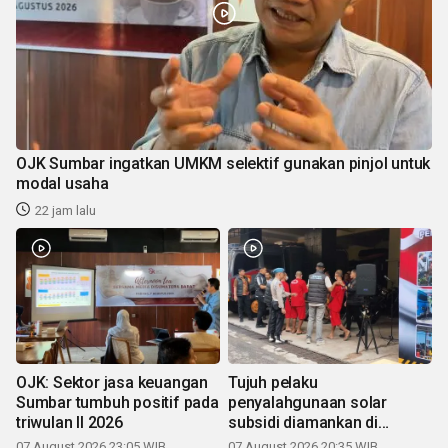
OJK Sumbar ingatkan UMKM selektif gunakan pinjol untuk
modal usaha
22 jam lalu
OJK: Sektor jasa keuangan
Tujuh pelaku
Sumbar tumbuh positif pada
penyalahgunaan solar
triwulan II 2026
subsidi diamankan di
Sumbar
07 August 2026 23:05 WIB
07 August 2026 20:35 WIB