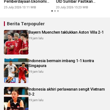
Pemberdayaan Ekonomi
UID Sumbar Pastikan
Masyarakat
Pasokan Listrik Andal
25 July 2026 13:11 WIB
20 July 2026 15:23 WIB
1
Selama Nobar
Berita Terpopuler
Bayern Muenchen taklukkan Aston Villa 2-1
19 jam lalu
Indonesia bermain imbang 1-1 kontra
Singapura
19 jam lalu
Indonesia akhiri perlawanan sengit Vietnam
3-2
19 jam lalu