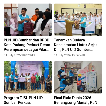
PLN UID Sumbar dan BPBD
Tanamkan Budaya
Kota Padang Perkuat Peran
Keselamatan Listrik Sejak
Perempuan sebagai Pilar
Dini, PLN UID Sumbar
Ketangguhan Keluarga
Hadirkan "PLN Goes To
31 July 2026 18:07 WIB
31 July 2026 15:56 WIB
1
dalam Menghadapi Bencana
School" di Lubuk Basung
Program TJSL PLN UID
Final Piala Dunia 2026
Sumbar Perkuat
Berlangsung Meriah, PLN