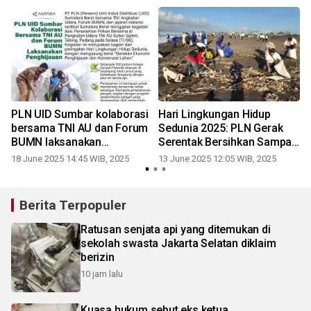
Sedunia
PLN UID Sumbar kolaborasi
Hari Lingkungan Hidup
bersama TNI AU dan Forum
Sedunia 2025: PLN Gerak
BUMN laksanakan
Serentak Bersihkan Sampah
penghijauan
di 56 Lokasi Se-Indonesia
18 June 2025 14:45 WIB, 2025
13 June 2025 12:05 WIB, 2025
Berita Terpopuler
Ratusan senjata api yang ditemukan di
sekolah swasta Jakarta Selatan diklaim
berizin
10 jam lalu
Kuasa hukum sebut eks ketua