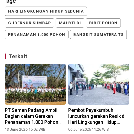
Tags:
HARI LINGKUNGAN HIDUP SEDUNIA
GUBERNUR SUMBAR
MAHYELDI
BIBIT POHON
PENANAMAN 1.000 POHON
BANGKIT SUMATERA TS
Terkait
PT Semen Padang Ambil
Pemkot Payakumbuh
Bagian dalam Gerakan
luncurkan gerakan Resik di
Penanaman 1.000 Pohon
Hari Lingkungan Hidup
pada Hari Lingkungan Hidup
Sedunia
13 June 2026 15:02 WIB
06 June 2026 11:26 WIB