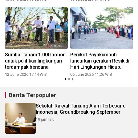
Sedunia
pada Hari Lingkungan Hidup
2026
Sumbar tanam 1.000 pohon
Pemkot Payakumbuh
untuk pulihkan lingkungan
luncurkan gerakan Resik di
terdampak bencana
Hari Lingkungan Hidup
Sedunia
12 June 2026 17:14 WIB
06 June 2026 11:26 WIB
Berita Terpopuler
Sekolah Rakyat Tanjung Alam Terbesar di
Indonesia, Groundbreaking September
19 jam lalu