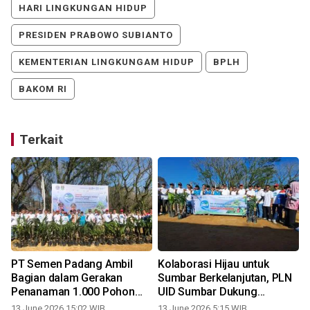
HARI LINGKUNGAN HIDUP
PRESIDEN PRABOWO SUBIANTO
KEMENTERIAN LINGKUNGAM HIDUP
BPLH
BAKOM RI
Terkait
PT Semen Padang Ambil
Kolaborasi Hijau untuk
Bagian dalam Gerakan
Sumbar Berkelanjutan, PLN
Penanaman 1.000 Pohon
UID Sumbar Dukung
pada Hari Lingkungan Hidup
Gerakan Penanaman Pohon
13 June 2026 15:02 WIB
13 June 2026 5:15 WIB