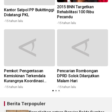
2015 BNN Targetkan
Kantor Satpol PP Bukittinggi
Rehabilitasi 100 Ribu
Didatangi PKL
Pecandu
-15 tahun lalu
-
-15 tahun lalu
Pemkot: Pengentasan
Pencarian Rombongan
Kemiskinan Terkendala
DPRD Solok Dilanjutkan
Kurangnya Koordinasi
Malam Hari
3
Antar-Instansi
-15 tahun lalu
-15 tahun lalu
Berita Terpopuler