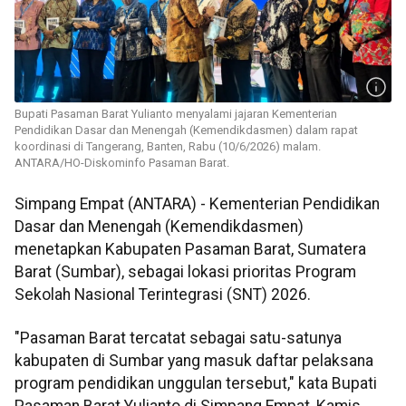
Bupati Pasaman Barat Yulianto menyalami jajaran Kementerian
Pendidikan Dasar dan Menengah (Kemendikdasmen) dalam rapat
koordinasi di Tangerang, Banten, Rabu (10/6/2026) malam.
ANTARA/HO-Diskominfo Pasaman Barat.
Simpang Empat (ANTARA) - Kementerian Pendidikan
Dasar dan Menengah (Kemendikdasmen)
menetapkan Kabupaten Pasaman Barat, Sumatera
Barat (Sumbar), sebagai lokasi prioritas Program
Sekolah Nasional Terintegrasi (SNT) 2026.
"Pasaman Barat tercatat sebagai satu-satunya
kabupaten di Sumbar yang masuk daftar pelaksana
program pendidikan unggulan tersebut," kata Bupati
Pasaman Barat Yulianto di Simpang Empat, Kamis.