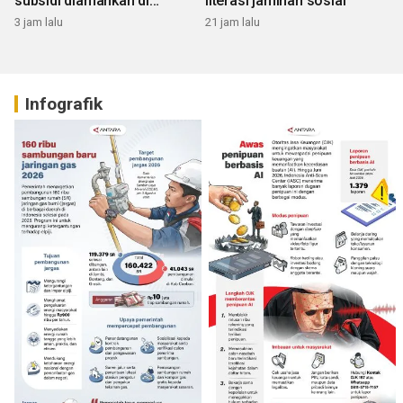
subsidi diamankan di
literasi jaminan sosial
Sumbar
3 jam lalu
21 jam lalu
Infografik