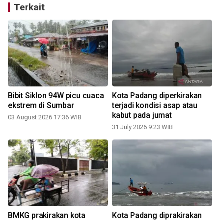
Terkait
Bibit Siklon 94W picu cuaca
Kota Padang diperkirakan
ekstrem di Sumbar
terjadi kondisi asap atau
kabut pada jumat
03 August 2026 17:36 WIB
31 July 2026 9:23 WIB
1
BMKG prakirakan kota
Kota Padang diprakirakan