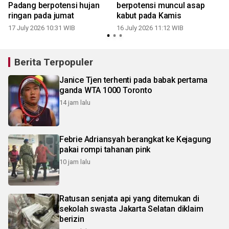
Padang berpotensi hujan
berpotensi muncul asap
ringan pada jumat
kabut pada Kamis
17 July 2026 10:31 WIB
16 July 2026 11:12 WIB
1
Berita Terpopuler
Janice Tjen terhenti pada babak pertama
ganda WTA 1000 Toronto
14 jam lalu
Febrie Adriansyah berangkat ke Kejagung
pakai rompi tahanan pink
10 jam lalu
Ratusan senjata api yang ditemukan di
sekolah swasta Jakarta Selatan diklaim
berizin