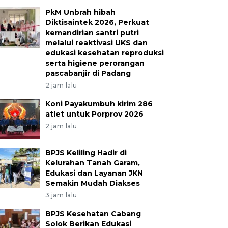
PkM Unbrah hibah
Diktisaintek 2026, Perkuat
kemandirian santri putri
melalui reaktivasi UKS dan
edukasi kesehatan reproduksi
serta higiene perorangan
pascabanjir di Padang
2 jam lalu
Koni Payakumbuh kirim 286
atlet untuk Porprov 2026
2 jam lalu
BPJS Keliling Hadir di
Kelurahan Tanah Garam,
Edukasi dan Layanan JKN
Semakin Mudah Diakses
3 jam lalu
BPJS Kesehatan Cabang
Solok Berikan Edukasi