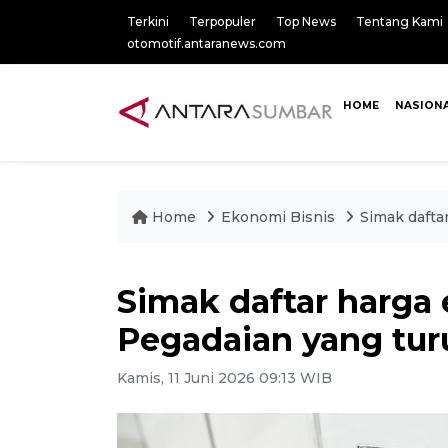
Terkini
Terpopuler
Top News
Tentang Kami
otomotif.antaranews.com
HOME
NASION
Home
Ekonomi Bisnis
Simak dafta
Simak daftar harga
Pegadaian yang tur
Kamis, 11 Juni 2026 09:13 WIB