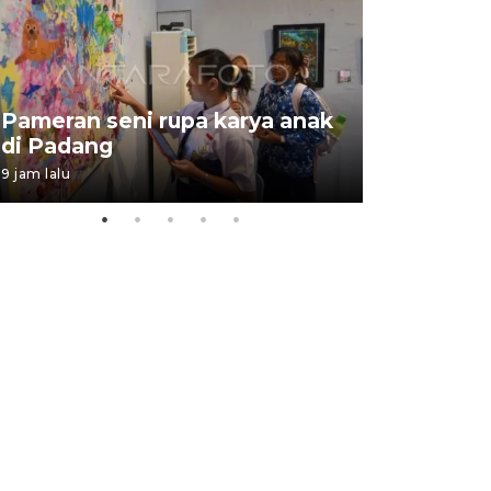
Pameran seni rupa karya anak
Dampak b
di Padang
Padang
9 jam lalu
05 August 202