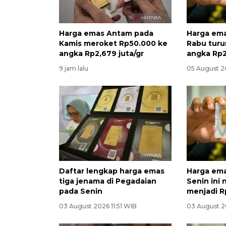
Harga emas Antam pada
Harga em
Kamis meroket Rp50.000 ke
Rabu turu
angka Rp2,679 juta/gr
angka Rp2
9 jam lalu
05 August 2
Daftar lengkap harga emas
Harga em
tiga jenama di Pegadaian
Senin ini 
pada Senin
menjadi Rp
03 August 2026 11:51 WIB
03 August 2