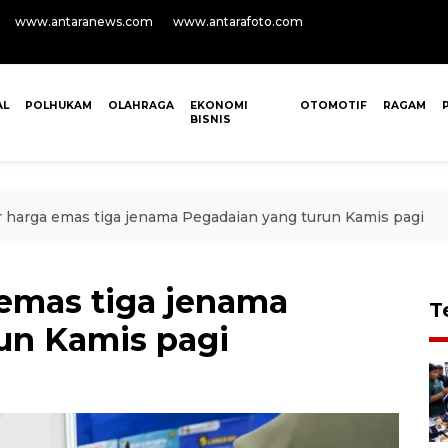
www.antaranews.com
www.antarafoto.com
AL
POLHUKAM
OLAHRAGA
EKONOMI
OTOMOTIF
RAGAM
BISNIS
r harga emas tiga jenama Pegadaian yang turun Kamis pagi
 emas tiga jenama
T
un Kamis pagi