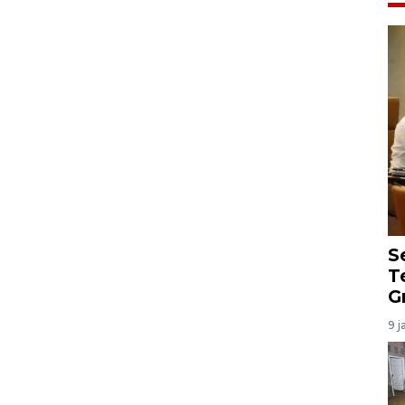
S
T
G
9 j