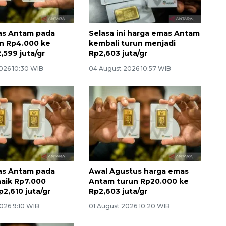
as Antam pada
Selasa ini harga emas Antam
n Rp4.000 ke
kembali turun menjadi
,599 juta/gr
Rp2,603 juta/gr
026 10:30 WIB
04 August 2026 10:57 WIB
as Antam pada
Awal Agustus harga emas
naik Rp7.000
Antam turun Rp20.000 ke
2,610 juta/gr
Rp2,603 juta/gr
026 9:10 WIB
01 August 2026 10:20 WIB