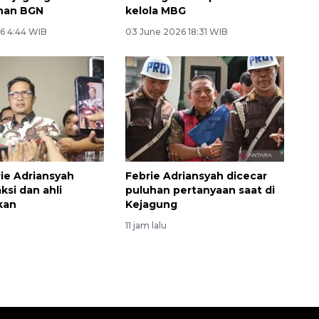
inan BGN
kelola MBG
6 4:44 WIB
03 June 2026 18:31 WIB
ie Adriansyah
Febrie Adriansyah dicecar
ksi dan ahli
puluhan pertanyaan saat di
kan
Kejagung
11 jam lalu