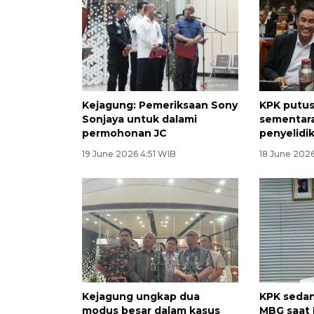
Kejagung: Pemeriksaan Sony
KPK putu
Sonjaya untuk dalami
sementara
permohonan JC
penyelidi
19 June 2026 4:51 WIB
18 June 202
Kejagung ungkap dua
KPK sedang
modus besar dalam kasus
MBG saat 