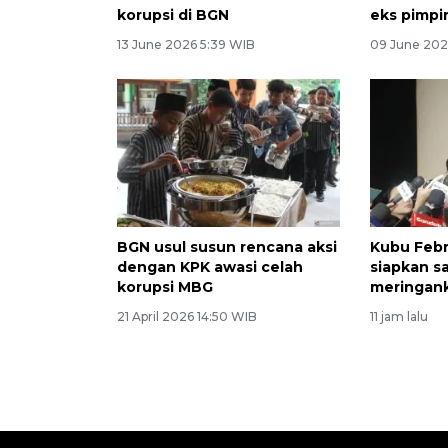
korupsi di BGN
eks pimp
13 June 2026 5:39 WIB
09 June 202
BGN usul susun rencana aksi
Kubu Febr
dengan KPK awasi celah
siapkan sa
korupsi MBG
meringan
21 April 2026 14:50 WIB
11 jam lalu