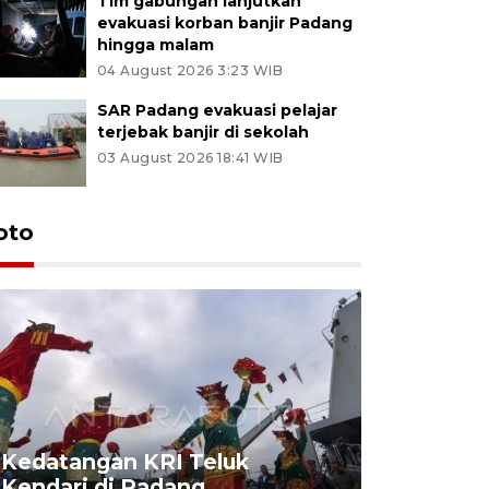
Tim gabungan lanjutkan
evakuasi korban banjir Padang
hingga malam
04 August 2026 3:23 WIB
SAR Padang evakuasi pelajar
terjebak banjir di sekolah
03 August 2026 18:41 WIB
oto
Kedatangan KRI Teluk
Pameran 
Kendari di Padang
di Padan