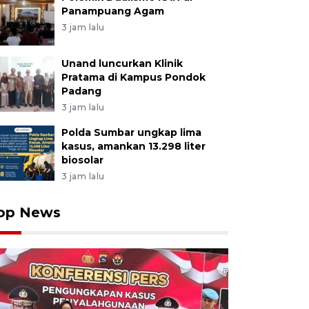
Panampuang Agam
3 jam lalu
Unand luncurkan Klinik
Pratama di Kampus Pondok
Padang
3 jam lalu
Polda Sumbar ungkap lima
kasus, amankan 13.298 liter
biosolar
3 jam lalu
op News