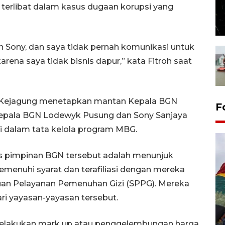
terlibat dalam kasus dugaan korupsi yang
n Sony, dan saya tidak pernah komunikasi untuk
karena saya tidak bisnis dapur,” kata Fitroh saat
6, Kejagung menetapkan mantan Kepala BGN
F
Kepala BGN Lodewyk Pusung dan Sony Sanjaya
i dalam tata kelola program MBG.
s pimpinan BGN tersebut adalah menunjuk
menuhi syarat dan terafiliasi dengan mereka
uan Pelayanan Pemenuhan Gizi (SPPG). Mereka
i yayasan-yayasan tersebut.
Penggantian konstruksi jalan
Lintas Sumatera di Sumbar
melakukan mark up atau penggelembungan harga