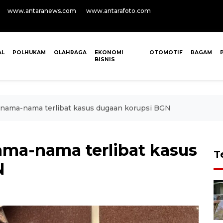
www.antaranews.com
www.antarafoto.com
AL
POLHUKAM
OLAHRAGA
EKONOMI
OTOMOTIF
RAGAM
BISNIS
 nama-nama terlibat kasus dugaan korupsi BGN
ama-nama terlibat kasus
T
N