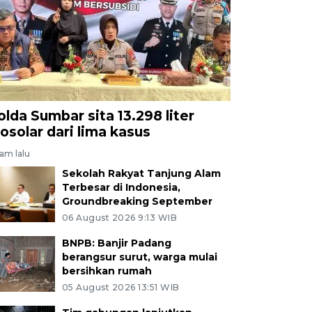
olda Sumbar sita 13.298 liter
iosolar dari lima kasus
jam lalu
Sekolah Rakyat Tanjung Alam
Terbesar di Indonesia,
Groundbreaking September
06 August 2026 9:13 WIB
BNPB: Banjir Padang
berangsur surut, warga mulai
bersihkan rumah
05 August 2026 13:51 WIB