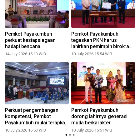
Pemkot Payakumbuh
Pemkot Payakumbuh
perkuat kesiapsiagaan
tegaskan PKN harus
hadapi bencana
lahirkan pemimpin birokrasi
yang berkapasitas
14 July 2026 15:13 WIB
10 July 2026 15:54 WIB
0
Perkuat pengembangan
Pemkot Payakumbuh
kompetensi, Pemkot
dorong lahirnya generasi
Payakumbuh mulai terapkan
muda berkarakter
ASN Corporate University
10 July 2026 15:53 WIB
10 July 2026 15:51 WIB