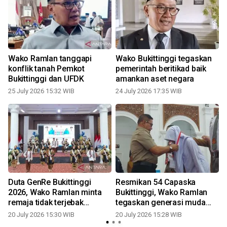
Wako Ramlan tanggapi
Wako Bukittinggi tegaskan
konflik tanah Pemkot
pemerintah beritikad baik
Bukittinggi dan UFDK
amankan aset negara
25 July 2026 15:32 WIB
24 July 2026 17:35 WIB
0
Duta GenRe Bukittinggi
Resmikan 54 Capaska
2026, Wako Ramlan minta
Bukittinggi, Wako Ramlan
a
remaja tidak terjebak
tegaskan generasi muda
perilaku menyimpang
Pancasila
20 July 2026 15:30 WIB
20 July 2026 15:28 WIB