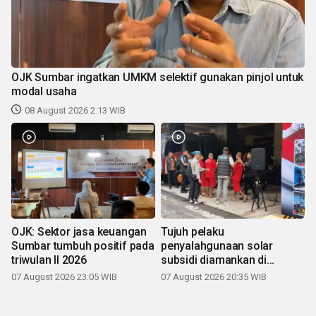
OJK Sumbar ingatkan UMKM selektif gunakan pinjol untuk
modal usaha
08 August 2026 2:13 WIB
OJK: Sektor jasa keuangan
Tujuh pelaku
Sumbar tumbuh positif pada
penyalahgunaan solar
triwulan II 2026
subsidi diamankan di
Sumbar
07 August 2026 23:05 WIB
07 August 2026 20:35 WIB