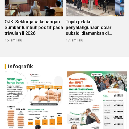
OJK: Sektor jasa keuangan
Tujuh pelaku
Sumbar tumbuh positif pada
penyalahgunaan solar
triwulan II 2026
subsidi diamankan di
Sumbar
15 jam lalu
17 jam lalu
Infografik