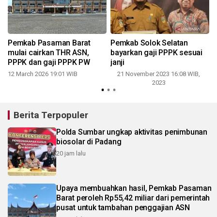
8
Pemkab Pasaman Barat
Pemkab Solok Selatan
mulai cairkan THR ASN,
bayarkan gaji PPPK sesuai
PPPK dan gaji PPPK PW
janji
12 March 2026 19:01 WIB
21 November 2023 16:08 WIB,
2023
Berita Terpopuler
Polda Sumbar ungkap aktivitas penimbunan
biosolar di Padang
20 jam lalu
Upaya membuahkan hasil, Pemkab Pasaman
Barat peroleh Rp55,42 miliar dari pemerintah
pusat untuk tambahan penggajian ASN