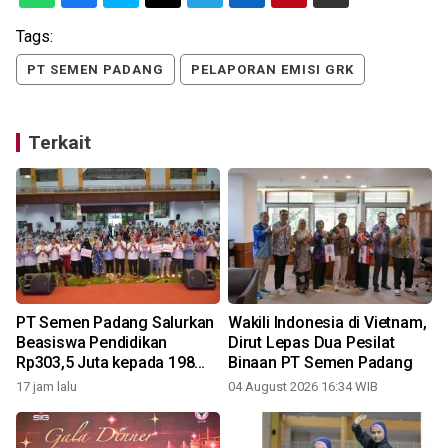
Tags:
PT SEMEN PADANG
PELAPORAN EMISI GRK
Terkait
0
PT Semen Padang Salurkan
Wakili Indonesia di Vietnam,
Beasiswa Pendidikan
Dirut Lepas Dua Pesilat
Rp303,5 Juta kepada 198
Binaan PT Semen Padang
Anak Karyawan Berprestasi
17 jam lalu
04 August 2026 16:34 WIB
2