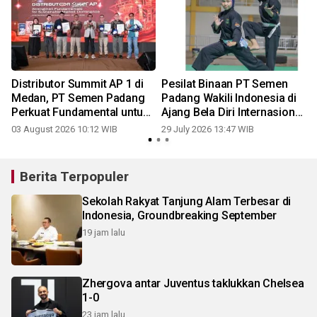
n
Distributor Summit AP 1 di
Pesilat Binaan PT Semen
Medan, PT Semen Padang
Padang Wakili Indonesia di
Perkuat Fundamental untuk
Ajang Bela Diri Internasional
Jaga Dominasi Pasar
di Vietnam
03 August 2026 10:12 WIB
29 July 2026 13:47 WIB
2
Berita Terpopuler
Sekolah Rakyat Tanjung Alam Terbesar di
Indonesia, Groundbreaking September
19 jam lalu
Zhergova antar Juventus taklukkan Chelsea
1-0
23 jam lalu