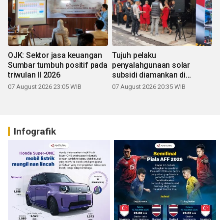
OJK: Sektor jasa keuangan
Tujuh pelaku
Sumbar tumbuh positif pada
penyalahgunaan solar
triwulan II 2026
subsidi diamankan di
Sumbar
07 August 2026 23:05 WIB
07 August 2026 20:35 WIB
Infografik