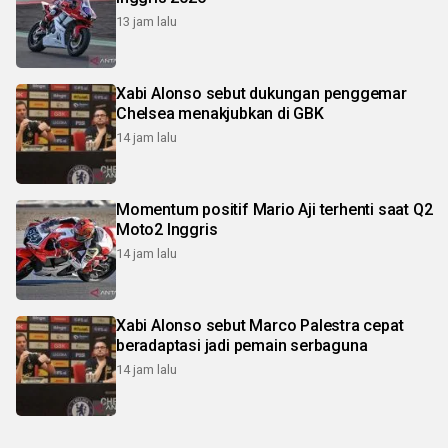
13 jam lalu
Xabi Alonso sebut dukungan penggemar
Chelsea menakjubkan di GBK
14 jam lalu
Momentum positif Mario Aji terhenti saat Q2
Moto2 Inggris
14 jam lalu
Xabi Alonso sebut Marco Palestra cepat
beradaptasi jadi pemain serbaguna
14 jam lalu