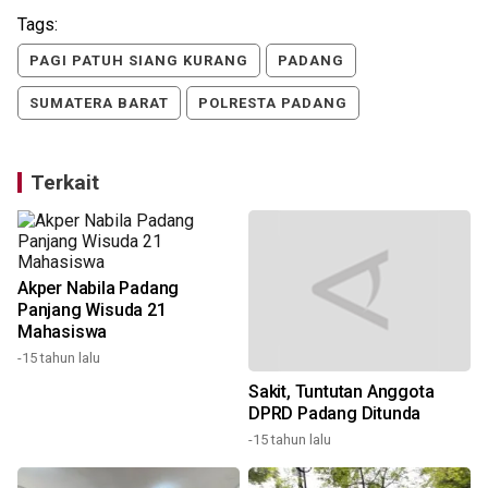
Tags:
PAGI PATUH SIANG KURANG
PADANG
SUMATERA BARAT
POLRESTA PADANG
Terkait
Akper Nabila Padang
Panjang Wisuda 21
Mahasiswa
-15 tahun lalu
Sakit, Tuntutan Anggota
DPRD Padang Ditunda
-15 tahun lalu
1