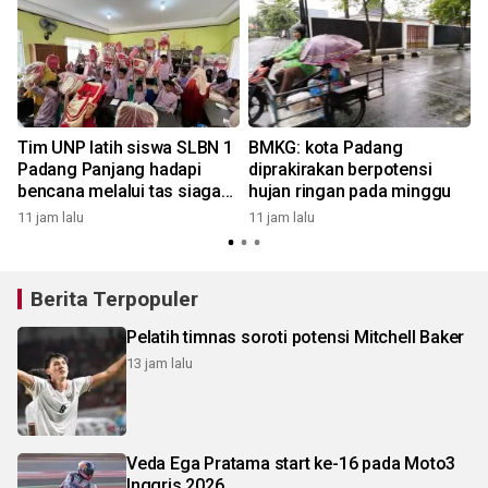
Tim UNP latih siswa SLBN 1
BMKG: kota Padang
,
Padang Panjang hadapi
diprakirakan berpotensi
bencana melalui tas siaga
hujan ringan pada minggu
berbasis IT
11 jam lalu
11 jam lalu
Berita Terpopuler
Pelatih timnas soroti potensi Mitchell Baker
13 jam lalu
Veda Ega Pratama start ke-16 pada Moto3
Inggris 2026