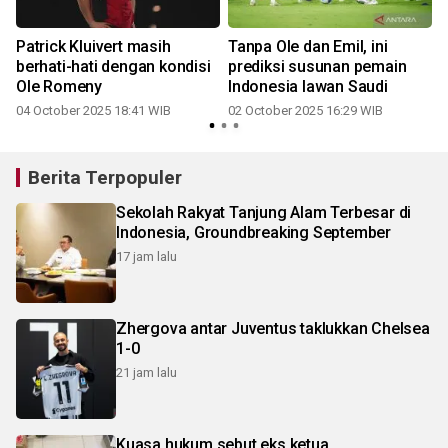
Patrick Kluivert masih
Tanpa Ole dan Emil, ini
berhati-hati dengan kondisi
prediksi susunan pemain
Ole Romeny
Indonesia lawan Saudi
04 October 2025 18:41 WIB
02 October 2025 16:29 WIB
1
Berita Terpopuler
Sekolah Rakyat Tanjung Alam Terbesar di
Indonesia, Groundbreaking September
17 jam lalu
Zhergova antar Juventus taklukkan Chelsea
1-0
21 jam lalu
Kuasa hukum sebut eks ketua