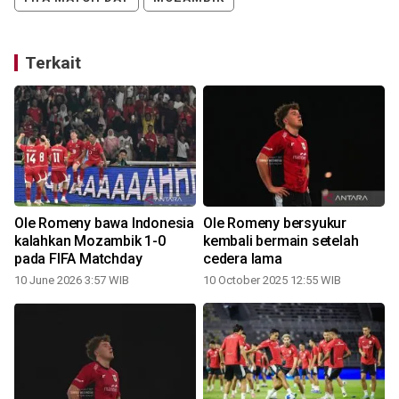
Terkait
Ole Romeny bawa Indonesia
Ole Romeny bersyukur
kalahkan Mozambik 1-0
kembali bermain setelah
pada FIFA Matchday
cedera lama
10 June 2026 3:57 WIB
10 October 2025 12:55 WIB
1