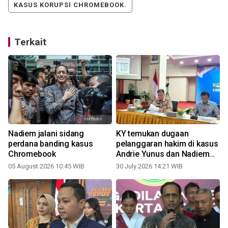
KASUS KORUPSI CHROMEBOOK.
Terkait
Nadiem jalani sidang
KY temukan dugaan
perdana banding kasus
pelanggaran hakim di kasus
Chromebook
Andrie Yunus dan Nadiem
Makarim
05 August 2026 10:45 WIB
30 July 2026 14:21 WIB