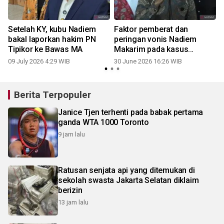
Setelah KY, kubu Nadiem
Faktor pemberat dan
m
bakal laporkan hakim PN
peringan vonis Nadiem
Tipikor ke Bawas MA
Makarim pada kasus
Chromebook
09 July 2026 4:29 WIB
30 June 2026 16:26 WIB
Berita Terpopuler
Janice Tjen terhenti pada babak pertama
ganda WTA 1000 Toronto
9 jam lalu
Ratusan senjata api yang ditemukan di
sekolah swasta Jakarta Selatan diklaim
berizin
13 jam lalu