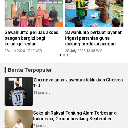
Sawahlunto perluas akses
Sawahlunto perkuat layanan
pangan bergizi bagi
irigasi pertanian guna
keluarga rentan
dukung produksi pangan
28 July 2026 17:12 WIB
28 July 2026 13:36 WIB
2
Berita Terpopuler
Zhergova antar Juventus taklukkan Chelsea
1-0
11 jam lalu
Sekolah Rakyat Tanjung Alam Terbesar di
Indonesia, Groundbreaking September
7 jam lalu