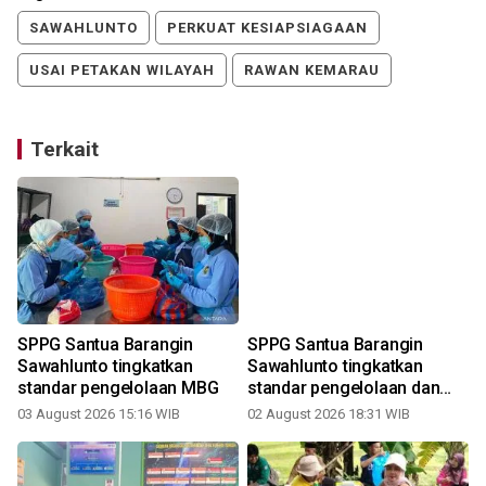
SAWAHLUNTO
PERKUAT KESIAPSIAGAAN
USAI PETAKAN WILAYAH
RAWAN KEMARAU
Terkait
SPPG Santua Barangin
SPPG Santua Barangin
Sawahlunto tingkatkan
Sawahlunto tingkatkan
standar pengelolaan MBG
standar pengelolaan dan
pelayanan MBG
03 August 2026 15:16 WIB
02 August 2026 18:31 WIB
2