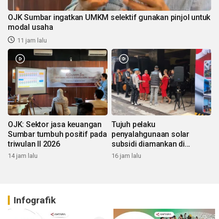
OJK Sumbar ingatkan UMKM selektif gunakan pinjol untuk
modal usaha
11 jam lalu
OJK: Sektor jasa keuangan
Tujuh pelaku
Sumbar tumbuh positif pada
penyalahgunaan solar
triwulan II 2026
subsidi diamankan di
Sumbar
14 jam lalu
16 jam lalu
Infografik