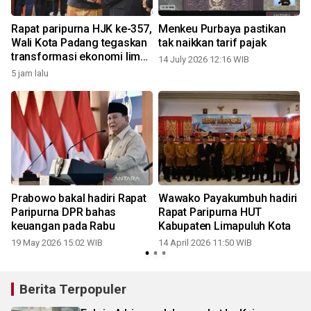
Rapat paripurna HJK ke-357,
Menkeu Purbaya pastikan
Wali Kota Padang tegaskan
tak naikkan tarif pajak
transformasi ekonomi lima
14 July 2026 12:16 WIB
tahun kedepan
5 jam lalu
Prabowo bakal hadiri Rapat
Wawako Payakumbuh hadiri
Paripurna DPR bahas
Rapat Paripurna HUT
keuangan pada Rabu
Kabupaten Limapuluh Kota
19 May 2026 15:02 WIB
14 April 2026 11:50 WIB
Berita Terpopuler