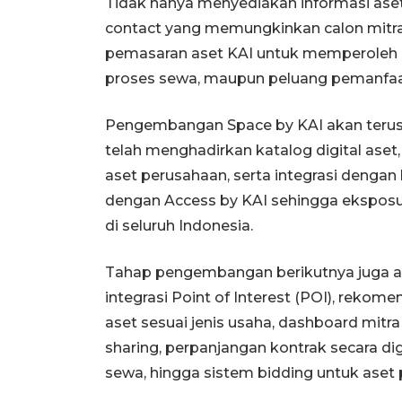
Tidak hanya menyediakan informasi aset, 
contact yang memungkinkan calon mitr
pemasaran aset KAI untuk memperoleh 
proses sewa, maupun peluang pemanfaat
Pengembangan Space by KAI akan terus d
telah menghadirkan katalog digital aset,
aset perusahaan, serta integrasi dengan 
dengan Access by KAI sehingga eksposu
di seluruh Indonesia.
Tahap pengembangan berikutnya juga aka
integrasi Point of Interest (POI), rekome
aset sesuai jenis usaha, dashboard mitr
sharing, perpanjangan kontrak secara di
sewa, hingga sistem bidding untuk aset 