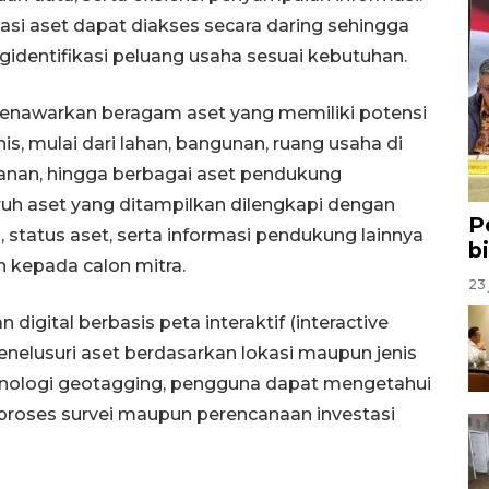
rmasi aset dapat diakses secara daring sehingga
dentifikasi peluang usaha sesuai kebutuhan.
I menawarkan beragam aset yang memiliki potensi
, mulai dari lahan, bangunan, ruang usaha di
lanan, hingga berbagai aset pendukung
uruh aset yang ditampilkan dilengkapi dengan
P
si, status aset, serta informasi pendukung lainnya
b
kepada calon mitra.
23 
n digital berbasis peta interaktif (interactive
lusuri aset berdasarkan lokasi maupun jenis
nologi geotagging, pengguna dapat mengetahui
a proses survei maupun perencanaan investasi