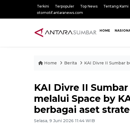
Terkini
Terpopuler
Top News
Tentang Kami
otomotif.antaranews.com
HOME
NASION
Home
Berita
KAI Divre II Sumbar b
KAI Divre II Sumbar
melalui Space by K
berbagai aset strate
Selasa, 9 Juni 2026 11:44 WIB