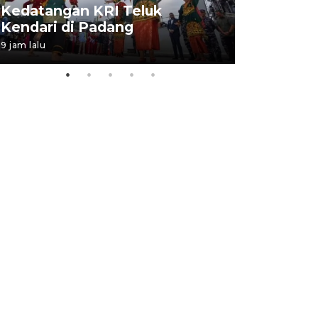
Kedatangan KRI Teluk
Pameran 
Kendari di Padang
di Padan
9 jam lalu
06 August 202