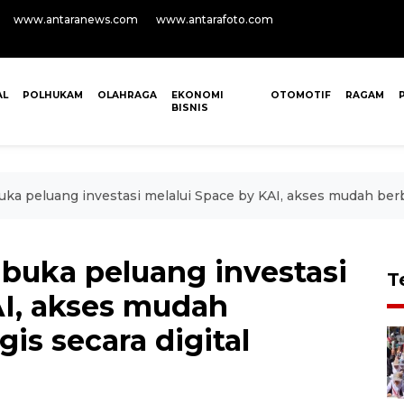
www.antaranews.com
www.antarafoto.com
AL
POLHUKAM
OLAHRAGA
EKONOMI
OTOMOTIF
RAGAM
BISNIS
uka peluang investasi melalui Space by KAI, akses mudah berba
 buka peluang investasi
T
AI, akses mudah
gis secara digital