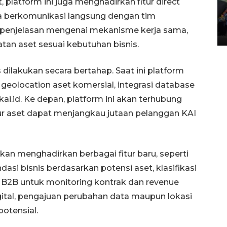
platform ini juga menghadirkan fitur direct
Penggantian konstruksi jalan
a berkomunikasi langsung dengan tim
Lintas Sumatera di Sumbar
penjelasan mengenai mekanisme kerja sama,
05 August 2026 10:35 WIB
an aset sesuai kebutuhan bisnis.
ilakukan secara bertahap. Saat ini platform
 geolocation aset komersial, integrasi database
kai.id. Ke depan, platform ini akan terhubung
r aset dapat menjangkau jutaan pelanggan KAI
n menghadirkan berbagai fitur baru, seperti
ndasi bisnis berdasarkan potensi aset, klasifikasi
a B2B untuk monitoring kontrak dan revenue
gital, pengajuan perubahan data maupun lokasi
potensial.