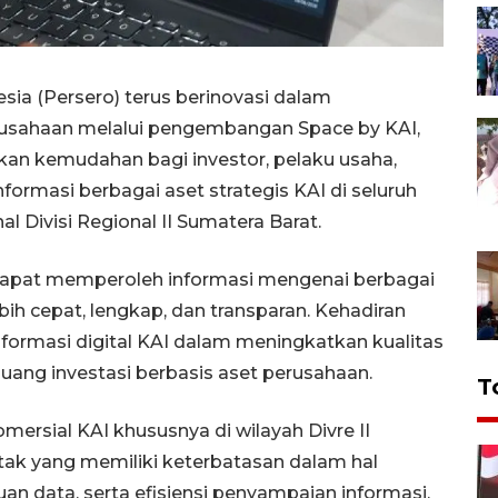
sia (Persero) terus berinovasi dalam
usahaan melalui pengembangan Space by KAI,
kan kemudahan bagi investor, pelaku usaha,
ormasi berbagai aset strategis KAI di seluruh
l Divisi Regional II Sumatera Barat.
 dapat memperoleh informasi mengenai berbagai
ih cepat, lengkap, dan transparan. Kehadiran
sformasi digital KAI dalam meningkatkan kualitas
uang investasi berbasis aset perusahaan.
T
ersial KAI khususnya di wilayah Divre II
tak yang memiliki keterbatasan dalam hal
an data, serta efisiensi penyampaian informasi.