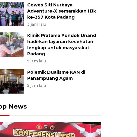
Gowes Siti Nurbaya
Adventure-X semarakkan HJk
ke-357 Kota Padang
3 jam lalu
Klinik Pratama Pondok Unand
hadirkan layanan kesehatan
lengkap untuk masyarakat
Padang
5 jam lalu
Polemik Dualisme KAN di
Panampuang Agam
5 jam lalu
op News