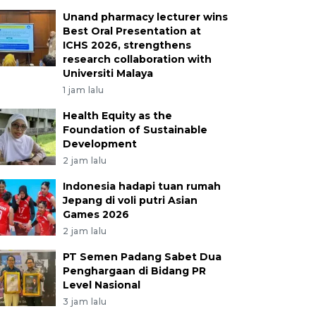
Unand pharmacy lecturer wins
Best Oral Presentation at
ICHS 2026, strengthens
research collaboration with
Universiti Malaya
1 jam lalu
Health Equity as the
Foundation of Sustainable
Development
2 jam lalu
Indonesia hadapi tuan rumah
Jepang di voli putri Asian
Games 2026
2 jam lalu
PT Semen Padang Sabet Dua
Penghargaan di Bidang PR
Level Nasional
3 jam lalu