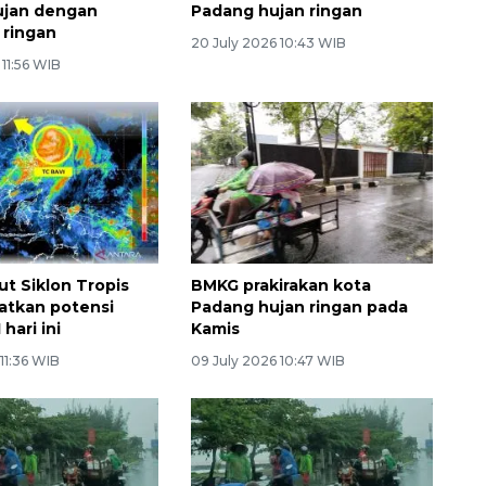
ujan dengan
Padang hujan ringan
 ringan
20 July 2026 10:43 WIB
 11:56 WIB
t Siklon Tropis
BMKG prakirakan kota
katkan potensi
Padang hujan ringan pada
 hari ini
Kamis
 11:36 WIB
09 July 2026 10:47 WIB