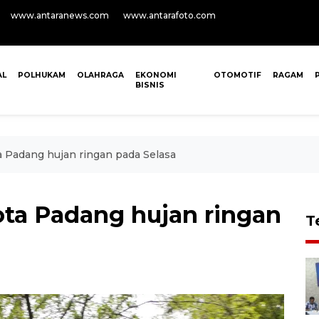
www.antaranews.com
www.antarafoto.com
AL
POLHUKAM
OLAHRAGA
EKONOMI
OTOMOTIF
RAGAM
BISNIS
 Padang hujan ringan pada Selasa
ta Padang hujan ringan
T