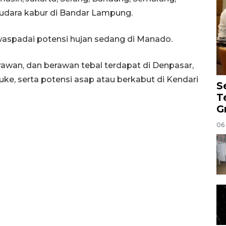
 udara kabur di Bandar Lampung.
waspadai potensi hujan sedang di Manado.
erawan, dan berawan tebal terdapat di Denpasar,
ke, serta potensi asap atau berkabut di Kendari
S
T
G
06