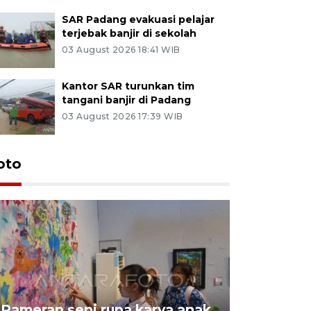
SAR Padang evakuasi pelajar
terjebak banjir di sekolah
03 August 2026 18:41 WIB
Kantor SAR turunkan tim
tangani banjir di Padang
03 August 2026 17:39 WIB
oto
Pameran seni rupa karya anak
Dampak b