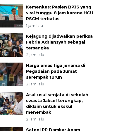
Kemenkes: Pasien BPJS yang
viral tunggu 8 jam karena HCU
RSCM terbatas
1 jam lalu
Kejagung dijadwalkan periksa
Febrie Adriansyah sebagai
tersangka
2 jam lalu
Harga emas tiga jenama di
Pegadaian pada Jumat
serempak turun
2 jam lalu
Asal-usul senjata di sekolah
swasta Jaksel terungkap,
diklaim untuk ekskul
menembak
2 jam lalu
Satpol PP Damkar Agam