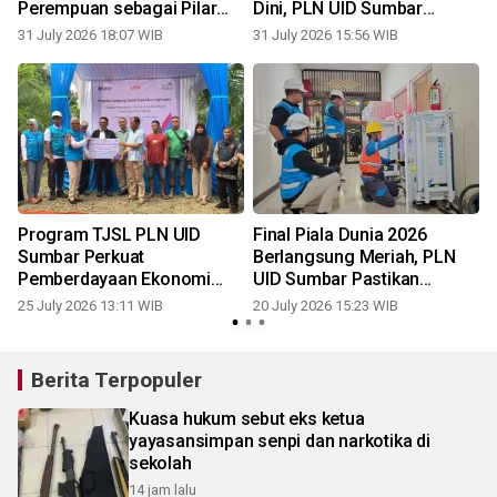
Perempuan sebagai Pilar
Dini, PLN UID Sumbar
n
Ketangguhan Keluarga
Hadirkan "PLN Goes To
31 July 2026 18:07 WIB
31 July 2026 15:56 WIB
1
p
dalam Menghadapi Bencana
School" di Lubuk Basung
Program TJSL PLN UID
Final Piala Dunia 2026
Sumbar Perkuat
Berlangsung Meriah, PLN
Pemberdayaan Ekonomi
UID Sumbar Pastikan
Masyarakat
Pasokan Listrik Andal
25 July 2026 13:11 WIB
20 July 2026 15:23 WIB
1
Selama Nobar
Berita Terpopuler
Kuasa hukum sebut eks ketua
yayasansimpan senpi dan narkotika di
sekolah
14 jam lalu