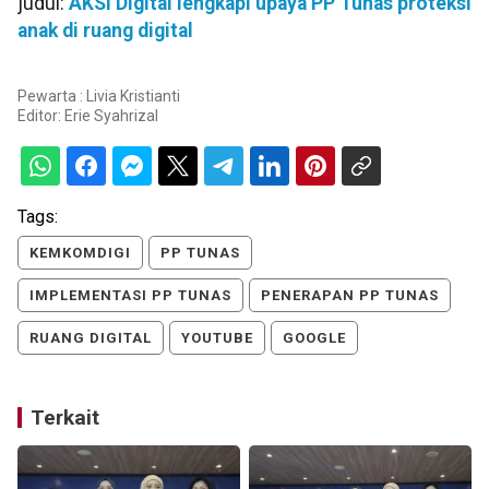
judul:
AKSI Digital lengkapi upaya PP Tunas proteksi
anak di ruang digital
Pewarta : Livia Kristianti
Editor:
Erie Syahrizal
Tags:
KEMKOMDIGI
PP TUNAS
IMPLEMENTASI PP TUNAS
PENERAPAN PP TUNAS
RUANG DIGITAL
YOUTUBE
GOOGLE
Terkait