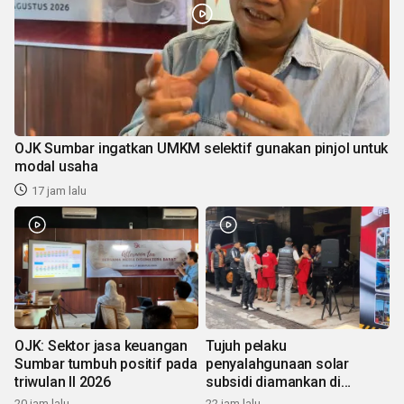
OJK Sumbar ingatkan UMKM selektif gunakan pinjol untuk
modal usaha
17 jam lalu
OJK: Sektor jasa keuangan
Tujuh pelaku
Sumbar tumbuh positif pada
penyalahgunaan solar
triwulan II 2026
subsidi diamankan di
Sumbar
20 jam lalu
22 jam lalu