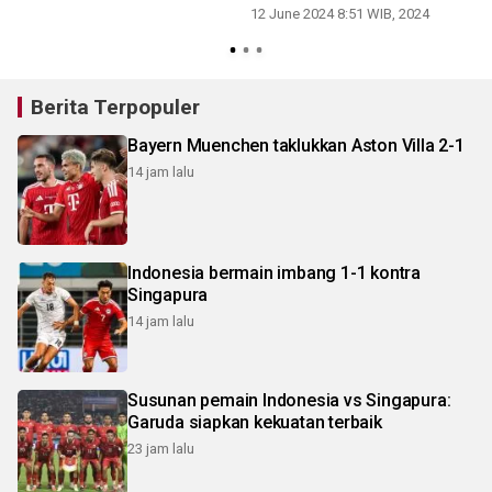
banjir lahar dingin Marapi di
2
12 June 2024 8:51 WIB, 2024
Agam
Berita Terpopuler
Bayern Muenchen taklukkan Aston Villa 2-1
14 jam lalu
Indonesia bermain imbang 1-1 kontra
Singapura
14 jam lalu
Susunan pemain Indonesia vs Singapura:
Garuda siapkan kekuatan terbaik
23 jam lalu