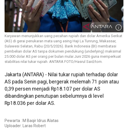
Karyawan menunjukkan uang pecahan rupiah dan dolar Amerika Serikat
(AS) di gerai penukaran mata uang asing Haji La Tunrung, Makassar,
Sulawesi Selatan, Rabu (20/5/2026). Bank Indonesia (BI) membatasi
pembelian dolar AS tanpa dokumen pendukung (underlying) maksimal
25.000 dolar AS per orang per bulan mulai Juni 2026 guna memperkuat
stabilitas nilai tukar rupiah. ANTARA FOTO/Hasrul Said/tom.
Jakarta (ANTARA) - Nilai tukar rupiah terhadap dolar
AS pada Senin pagi, bergerak melemah 71 poin atau
0,39 persen menjadi Rp18.107 per dolar AS
dibandingkan penutupan sebelumnya di level
Rp18.036 per dolar AS.
Pewarta : M Baqir Idrus Alatas
Uploader:
Laras Robert