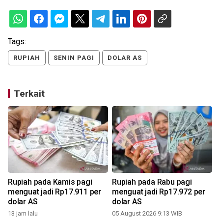
Tags:
RUPIAH
SENIN PAGI
DOLAR AS
Terkait
Rupiah pada Kamis pagi
Rupiah pada Rabu pagi
menguat jadi Rp17.911 per
menguat jadi Rp17.972 per
dolar AS
dolar AS
13 jam lalu
05 August 2026 9:13 WIB
3