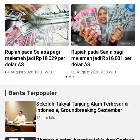
Rupiah pada Selasa pagi
Rupiah pada Senin pagi
melemah jadi Rp18.029 per
melemah jadi Rp18.031 per
dolar AS
dolar AS
04 August 2026 10:01 WIB
03 August 2026 9:10 WIB
2
Berita Terpopuler
Sekolah Rakyat Tanjung Alam Terbesar di
Indonesia, Groundbreaking September
13 jam lalu