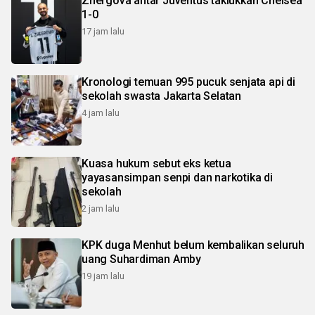
Zhergova antar Juventus taklukkan Chelsea
1-0
17 jam lalu
Kronologi temuan 995 pucuk senjata api di
sekolah swasta Jakarta Selatan
4 jam lalu
Kuasa hukum sebut eks ketua
yayasansimpan senpi dan narkotika di
sekolah
2 jam lalu
KPK duga Menhut belum kembalikan seluruh
uang Suhardiman Amby
19 jam lalu