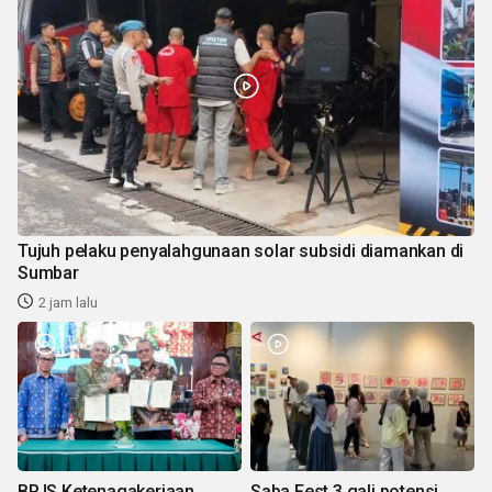
Tujuh pelaku penyalahgunaan solar subsidi diamankan di
Sumbar
2 jam lalu
BPJS Ketenagakerjaan
Saba Fest 3 gali potensi