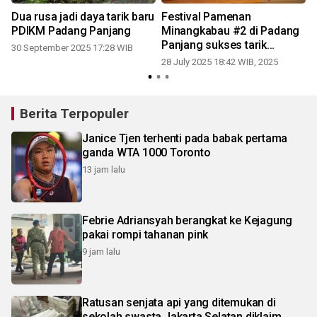
a
Dua rusa jadi daya tarik baru
Festival Pamenan
PDIKM Padang Panjang
Minangkabau #2 di Padang
Panjang sukses tarik
30 September 2025 17:28 WIB
penonton
28 July 2025 18:42 WIB, 2025
2
Berita Terpopuler
Janice Tjen terhenti pada babak pertama
ganda WTA 1000 Toronto
13 jam lalu
Febrie Adriansyah berangkat ke Kejagung
pakai rompi tahanan pink
9 jam lalu
Ratusan senjata api yang ditemukan di
sekolah swasta Jakarta Selatan diklaim