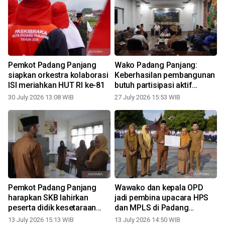
Pemkot Padang Panjang
Wako Padang Panjang:
siapkan orkestra kolaborasi
Keberhasilan pembangunan
ISI meriahkan HUT RI ke-81
butuh partisipasi aktif
semua unsur
30 July 2026 13:08 WIB
27 July 2026 15:53 WIB
0
Pemkot Padang Panjang
Wawako dan kepala OPD
harapkan SKB lahirkan
jadi pembina upacara HPS
peserta didik kesetaraan
dan MPLS di Padang
yang terampil
Panjang
13 July 2026 15:13 WIB
13 July 2026 14:50 WIB