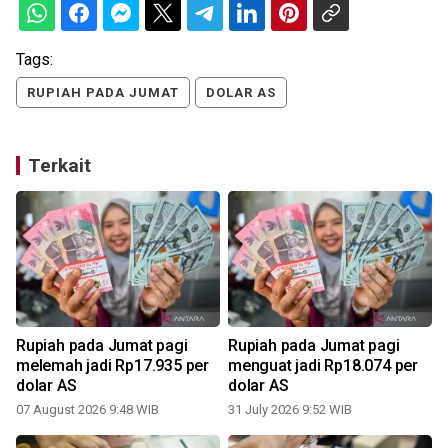
Tags:
RUPIAH PADA JUMAT
DOLAR AS
Terkait
Rupiah pada Jumat pagi
Rupiah pada Jumat pagi
melemah jadi Rp17.935 per
menguat jadi Rp18.074 per
dolar AS
dolar AS
07 August 2026 9:48 WIB
31 July 2026 9:52 WIB
1