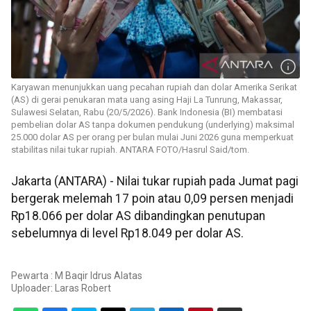
Karyawan menunjukkan uang pecahan rupiah dan dolar Amerika Serikat
(AS) di gerai penukaran mata uang asing Haji La Tunrung, Makassar,
Sulawesi Selatan, Rabu (20/5/2026). Bank Indonesia (BI) membatasi
pembelian dolar AS tanpa dokumen pendukung (underlying) maksimal
25.000 dolar AS per orang per bulan mulai Juni 2026 guna memperkuat
stabilitas nilai tukar rupiah. ANTARA FOTO/Hasrul Said/tom.
Jakarta (ANTARA) - Nilai tukar rupiah pada Jumat pagi
bergerak melemah 17 poin atau 0,09 persen menjadi
Rp18.066 per dolar AS dibandingkan penutupan
sebelumnya di level Rp18.049 per dolar AS.
Pewarta : M Baqir Idrus Alatas
Uploader:
Laras Robert