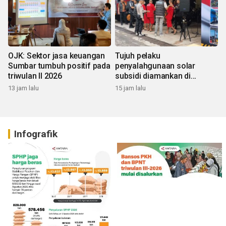
OJK: Sektor jasa keuangan
Tujuh pelaku
Sumbar tumbuh positif pada
penyalahgunaan solar
triwulan II 2026
subsidi diamankan di
Sumbar
13 jam lalu
15 jam lalu
Infografik