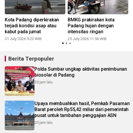
Kota Padang diperkirakan
BMKG prakirakan kota
terjadi kondisi asap atau
Padang hujan dengan
kabut pada jumat
intensitas ringan
1
31 July 2026 9:23 WIB
25 July 2026 11:56 WIB
Berita Terpopuler
Polda Sumbar ungkap aktivitas penimbunan
biosolar di Padang
20 jam lalu
Upaya membuahkan hasil, Pemkab Pasaman
Barat peroleh Rp55,42 miliar dari pemerintah
pusat untuk tambahan penggajian ASN
20 jam lalu