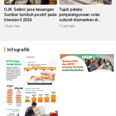
OJK: Sektor jasa keuangan
Tujuh pelaku
Sumbar tumbuh positif pada
penyalahgunaan solar
triwulan II 2026
subsidi diamankan di
Sumbar
15 jam lalu
17 jam lalu
Infografik