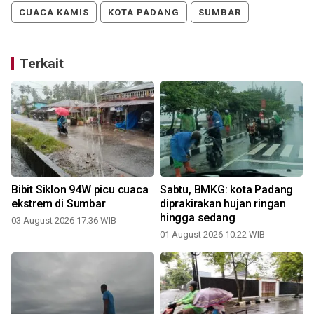
CUACA KAMIS
KOTA PADANG
SUMBAR
Terkait
Bibit Siklon 94W picu cuaca
Sabtu, BMKG: kota Padang
ekstrem di Sumbar
diprakirakan hujan ringan
hingga sedang
03 August 2026 17:36 WIB
2
01 August 2026 10:22 WIB