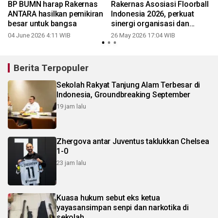
BP BUMN harap Rakernas
Rakernas Asosiasi Floorball
ANTARA hasilkan pemikiran
Indonesia 2026, perkuat
n
besar untuk bangsa
sinergi organisasi dan
pembinaan prestasi
04 June 2026 4:11 WIB
26 May 2026 17:04 WIB
Berita Terpopuler
Sekolah Rakyat Tanjung Alam Terbesar di
Indonesia, Groundbreaking September
19 jam lalu
Zhergova antar Juventus taklukkan Chelsea
1-0
23 jam lalu
Kuasa hukum sebut eks ketua
yayasansimpan senpi dan narkotika di
sekolah