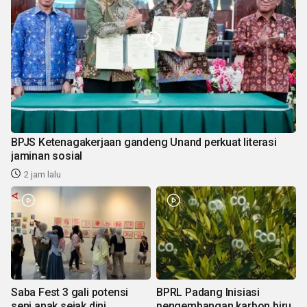
BPJS Ketenagakerjaan gandeng Unand perkuat literasi
jaminan sosial
2 jam lalu
Saba Fest 3 gali potensi
BPRL Padang Inisiasi
seni anak sejak dini
pengembangan karbon biru