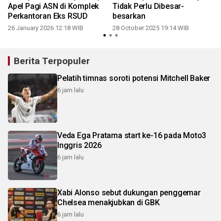
Apel Pagi ASN di Komplek
Tidak Perlu Dibesar-
Perkantoran Eks RSUD
besarkan
26 January 2026 12:18 WIB
28 October 2025 19:14 WIB
Berita Terpopuler
Pelatih timnas soroti potensi Mitchell Baker
6 jam lalu
Veda Ega Pratama start ke-16 pada Moto3
Inggris 2026
6 jam lalu
Xabi Alonso sebut dukungan penggemar
Chelsea menakjubkan di GBK
6 jam lalu