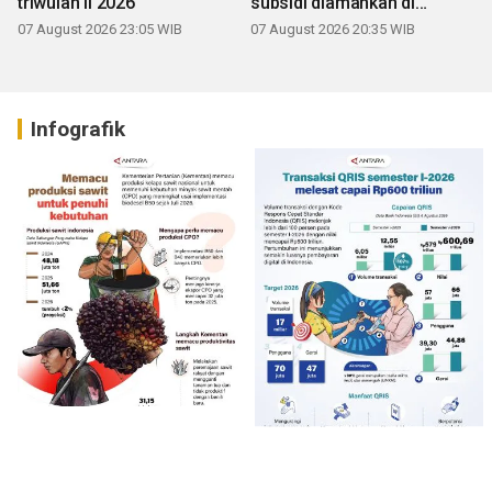
triwulan II 2026
subsidi diamankan di
Sumbar
07 August 2026 23:05 WIB
07 August 2026 20:35 WIB
Infografik