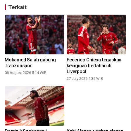
Terkait
Mohamed Salah gabung
Federico Chiesa tegaskan
Trabzonspor
keinginan bertahan di
Liverpool
06 August 2026 5:14 WIB
27 July 2026 4:35 WIB
1