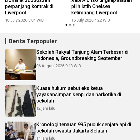
Dominik Szoboszali
Xabi Alonso ungkap alasan
perpanjang kontrak di
pilih latih Chelsea
Liverpool
ketimbang Liverpool
18 July 2026 5:04 WIB
15 July 2026 4:22 WIB
Berita Terpopuler
Sekolah Rakyat Tanjung Alam Terbesar di
Indonesia, Groundbreaking September
06 August 2026 9:13 WIB
Kuasa hukum sebut eks ketua
yayasansimpan senpi dan narkotika di
sekolah
12 jam lalu
Kronologi temuan 995 pucuk senjata api di
sekolah swasta Jakarta Selatan
14 jam lalu