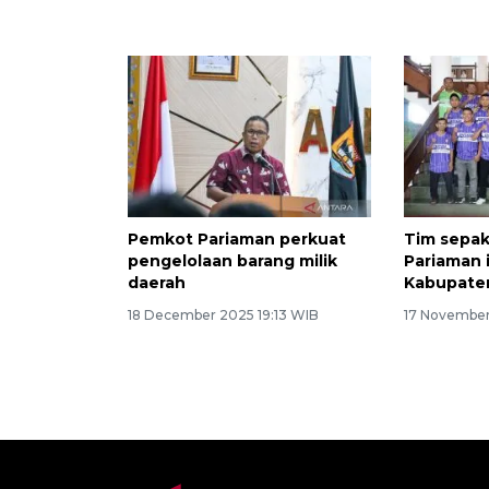
kualitas generasi bangsa
24 April 2026 14:04 WIB
Pemkot Pariaman perkuat
Tim sepak
pengelolaan barang milik
Pariaman i
daerah
Kabupate
18 December 2025 19:13 WIB
17 November