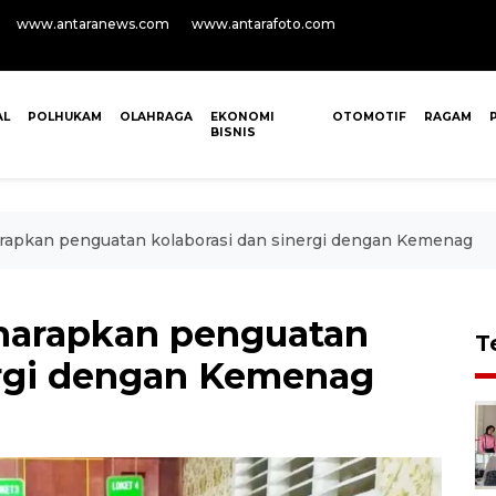
www.antaranews.com
www.antarafoto.com
AL
POLHUKAM
OLAHRAGA
EKONOMI
OTOMOTIF
RAGAM
BISNIS
apkan penguatan kolaborasi dan sinergi dengan Kemenag
harapkan penguatan
T
ergi dengan Kemenag