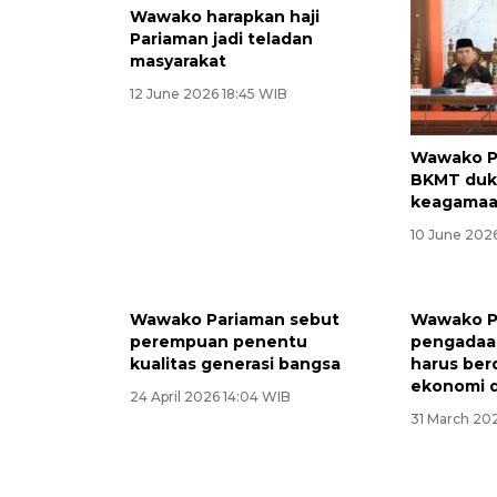
Wawako harapkan haji
Pariaman jadi teladan
masyarakat
12 June 2026 18:45 WIB
Wawako P
BKMT duk
keagamaa
10 June 202
Wawako P
pengadaan
harus be
ekonomi 
31 March 202
Wawako Pariaman sebut
perempuan penentu