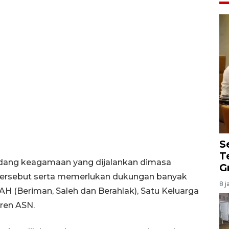
S
T
idang keagamaan yang dijalankan dimasa
G
tersebut serta memerlukan dukungan banyak
8 j
AH (Beriman, Saleh dan Berahlak), Satu Keluarga
tren ASN.