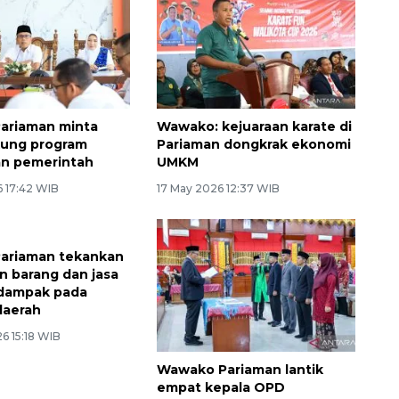
ariaman minta
Wawako: kejuaraan karate di
ung program
Pariaman dongkrak ekonomi
n pemerintah
UMKM
6 17:42 WIB
17 May 2026 12:37 WIB
ariaman tekankan
 barang dan jasa
rdampak pada
daerah
6 15:18 WIB
Wawako Pariaman lantik
empat kepala OPD