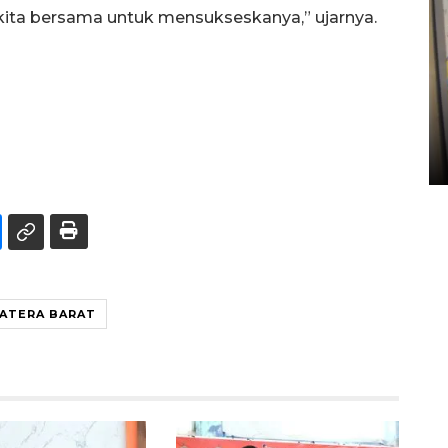
ita bersama untuk mensukseskanya,” ujarnya.
Penyelesaian pembentukan
Kopdes Merah Putih di
Sumbar
05 August 2026 10:33 WIB
ATERA BARAT