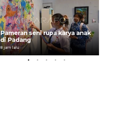
Pameran seni rupa karya anak
Dampak b
di Padang
Padang
8 jam lalu
05 August 202