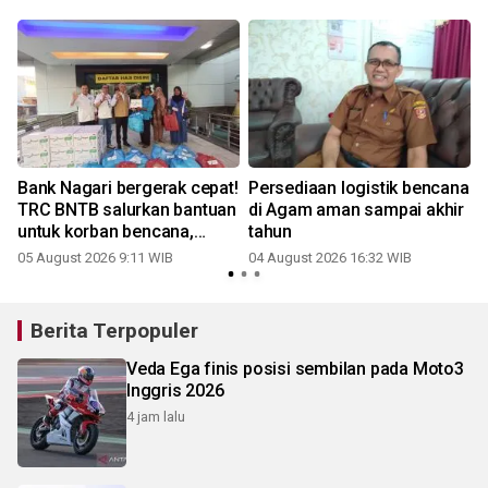
a
Bank Nagari bergerak cepat!
Persediaan logistik bencana
i
TRC BNTB salurkan bantuan
di Agam aman sampai akhir
untuk korban bencana,
tahun
wujud nyata kepedulian
05 August 2026 9:11 WIB
04 August 2026 16:32 WIB
kepada masyarakat
Berita Terpopuler
Veda Ega finis posisi sembilan pada Moto3
Inggris 2026
4 jam lalu