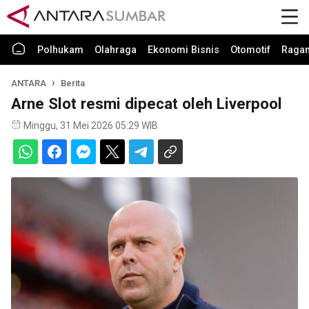
Polhukam
Olahraga
Ekonomi Bisnis
Otomotif
Raga
ANTARA
Berita
Arne Slot resmi dipecat oleh Liverpool
Minggu, 31 Mei 2026 05:29 WIB