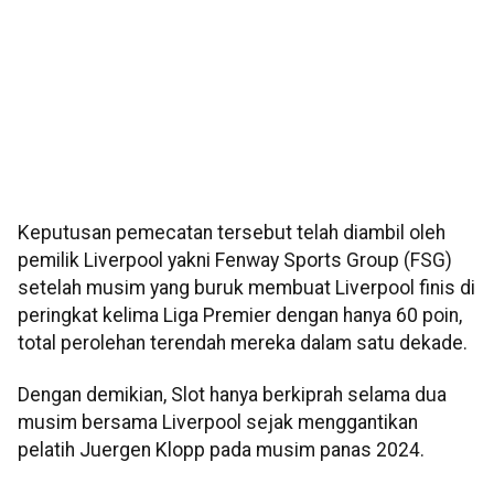
Keputusan pemecatan tersebut telah diambil oleh
pemilik Liverpool yakni Fenway Sports Group (FSG)
setelah musim yang buruk membuat Liverpool finis di
peringkat kelima Liga Premier dengan hanya 60 poin,
total perolehan terendah mereka dalam satu dekade.
Dengan demikian, Slot hanya berkiprah selama dua
musim bersama Liverpool sejak menggantikan
pelatih Juergen Klopp pada musim panas 2024.