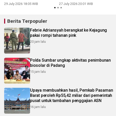
keluarga satu sarjana
29 July 2026 18:05 WIB
27 July 2026 20:01 WIB
2
Berita Terpopuler
Febrie Adriansyah berangkat ke Kejagung
pakai rompi tahanan pink
20 jam lalu
Polda Sumbar ungkap aktivitas penimbunan
biosolar di Padang
15 jam lalu
Upaya membuahkan hasil, Pemkab Pasaman
Barat peroleh Rp55,42 miliar dari pemerintah
pusat untuk tambahan penggajian ASN
16 jam lalu