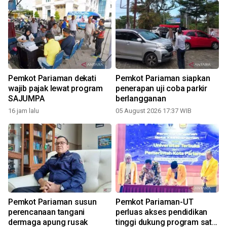
n
Pemkot Pariaman dekati
Pemkot Pariaman siapkan
n
wajib pajak lewat program
penerapan uji coba parkir
SAJUMPA
berlangganan
16 jam lalu
05 August 2026 17:37 WIB
2
Pemkot Pariaman susun
Pemkot Pariaman-UT
perencanaan tangani
perluas akses pendidikan
dermaga apung rusak
tinggi dukung program satu