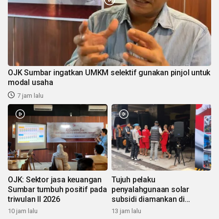
OJK Sumbar ingatkan UMKM selektif gunakan pinjol untuk
modal usaha
7 jam lalu
OJK: Sektor jasa keuangan
Tujuh pelaku
Sumbar tumbuh positif pada
penyalahgunaan solar
triwulan II 2026
subsidi diamankan di
Sumbar
10 jam lalu
13 jam lalu